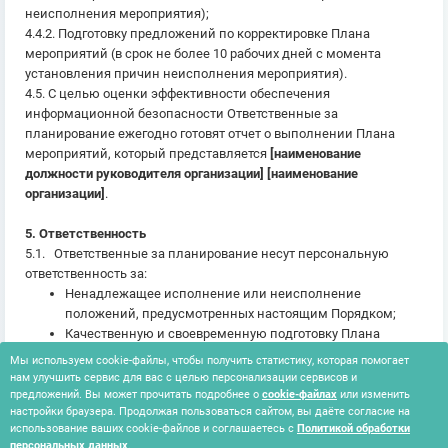
неисполнения мероприятия);
4.4.2. Подготовку предложений по корректировке Плана
мероприятий (в срок не более 10 рабочих дней с момента
установления причин неисполнения мероприятия).
4.5. С целью оценки эффективности обеспечения
информационной безопасности Ответственные за
планирование ежегодно готовят отчет о выполнении Плана
мероприятий, который представляется
[наименование
должности руководителя организации] [наименование
организации]
.
5. Ответственность
5.1. Ответственные за планирование несут персональную
ответственность за:
Ненадлежащее исполнение или неисполнение
положений, предусмотренных настоящим Порядком;
Качественную и своевременную подготовку Плана
мероприятий;
Мы используем cookie-файлы, чтобы получить статистику, которая помогает
Своевременный и качественный контроль за
нам улучшить сервис для вас с целью персонализации сервисов и
выполнением мероприятий, предусмотренных Планом
предложений. Вы может прочитать подробнее о
cookie-файлах
или изменить
настройки браузера. Продолжая пользоваться сайтом, вы даёте согласие на
мероприятий.
использование ваших cookie-файлов и соглашаетесь с
Политикой обработки
персональных данных
.