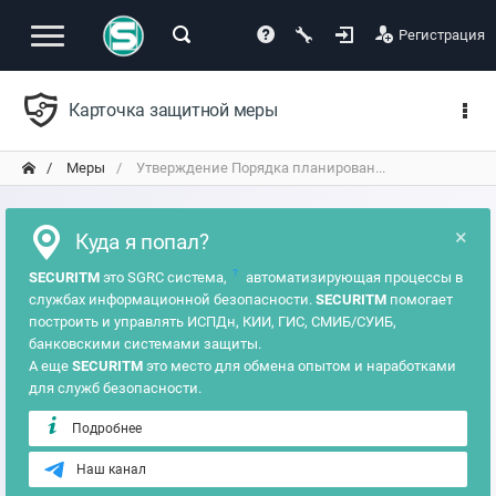
Регистрация
Карточка защитной меры
Меры
Утверждение Порядка планирован...
×
Куда я попал?
?
SECURITM
это SGRC система,
автоматизирующая процессы в
службах информационной безопасности.
SECURITM
помогает
построить и управлять ИСПДн, КИИ, ГИС, СМИБ/СУИБ,
банковскими системами защиты.
А еще
SECURITM
это место для обмена опытом и наработками
для служб безопасности.
Подробнее
Наш канал