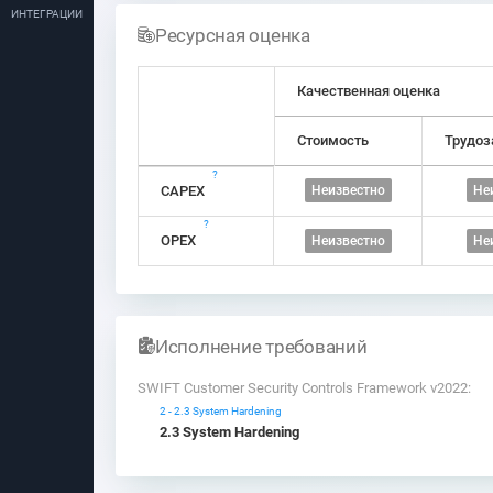
ИНТЕГРАЦИИ
Ресурсная оценка
Качественная оценка
Стоимость
Трудоз
?
CAPEX
Неизвестно
Не
?
OPEX
Неизвестно
Не
Исполнение требований
SWIFT Customer Security Controls Framework v2022:
2 - 2.3 System Hardening
2.3 System Hardening