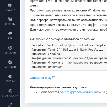
Протокол LLMNR (Link-Local Multicast Name Resolut
имен.
ЗАДАЧИ
Протокол присутствует во всех версиях Windows, начи
широковещательных запросов в локальном сегмент
DNS сервера. Этот протокол также автоматически и
ОПРОСЫ
Протокол уязвим к атаке LLMNR/NBNS-спуфинга че
Для исключения возможности атаки протокол необх
RPA
Настройка с помощью групповой политики:
Параметр: 
ОБЛАСТИ
Значение:
Enabled
Параметр: 
Значение:
Включено
МЕТРИКИ
Статья на тему
УГРОЗЫ
Рекомендации к заполнению карточки:
Если ведется
реестр групповых политик
(GPO
УЯЗВИМОСТИ