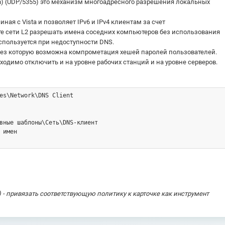
ion) (UDP/5355) это механизм многоадресного разрешения локальных
ная с Vista и позволяет IPv6 и IPv4 клиентам за счет
е сети L2 разрешать имена соседних компьютеров без использования
спользуется при недоступности DNS.
рез которую возможна компрометация хешей паролей пользователей.
одимо отключить и на уровне рабочих станций и на уровне серверов.
) - привязать соответствующую политику к карточке как инструмент