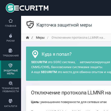
Карточка защитной меры
ГЛАВНАЯ
Меры
Отключение протокола LLMNR на...
РИСКИ
Куда я попал?
ТРЕБОВАНИЯ
?
SECURITM
это SGRC система,
автоматизирующая 
СМИБ/СУИБ, банковскими системами защиты.
ЗАЩИТНЫЕ
А еще
SECURITM
это место для обмена опытом и на
МЕРЫ
ТЕХНИЧЕСКИЕ
Отключение протокола LLMNR на
УЯЗВИМОСТИ
Цель:
уменьшение поверхности для сетевых атак
КАТАЛОГИ