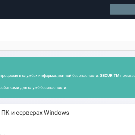
процессы в службах информационной безопасности.
SECURITM
помогае
работками для служб безопасности.
 ПК и серверах Windows