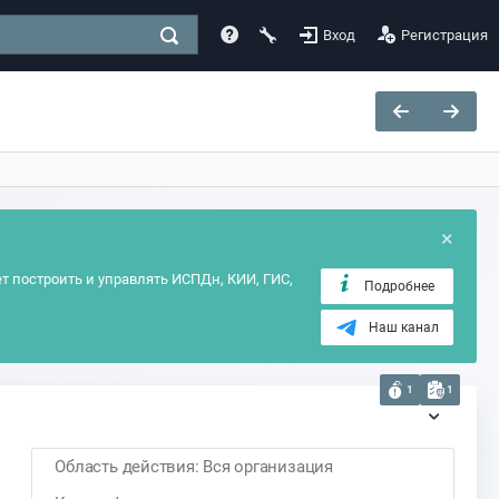
Вход
Регистрация
×
т построить и управлять ИСПДн, КИИ, ГИС,
Подробнее
Наш канал
1
1
Область действия: Вся организация