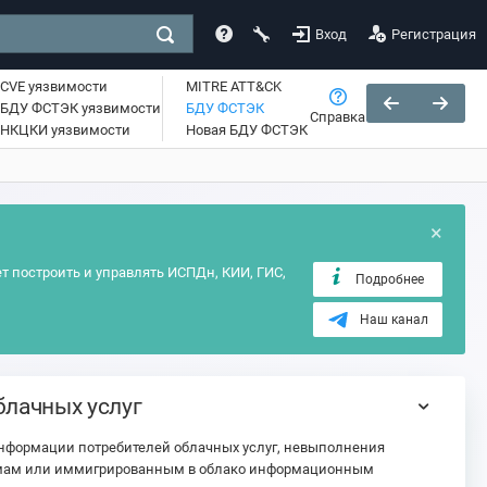
Вход
Регистрация
CVE уязвимости
MITRE ATT&CK
БДУ ФСТЭК уязвимости
БДУ ФСТЭК
Справка
НКЦКИ уязвимости
Новая БДУ ФСТЭК
×
т построить и управлять ИСПДн, КИИ, ГИС,
Подробнее
Наш канал
блачных услуг
нформации потребителей облачных услуг, невыполнения
раммам или иммигрированным в облако информационным