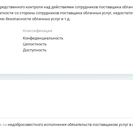
едственного контроля над действиями сотрудников поставщика облачны
атности со стороны сотрудников поставщика облачных услуг, недостат
ю безопасности облачных услуг и т.д.
Классификация
Конфиденциальность
Целостность
Доступность
з-за
недобросовестного исполнения обязательств поставщиком услуг в