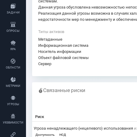
системам.
Данная угроза обусловлена невозможностью непоср
ЗАДАЧИ
Реализация данной угрозы возможна в случаях хал
недостаточности мер по менеджменту и обеспечени
ОПРОСЫ
Типы активов
Метаданные
Информационная система
RPA
Носитель информации
Объект файловой системы
Сервер
ОБЛАСТИ
МЕТРИКИ
Связанные риски
УГРОЗЫ
Риск
УЯЗВИМОСТИ
Угроза ненадлежащего (нецелевого) использования
и
Доступность
НСД