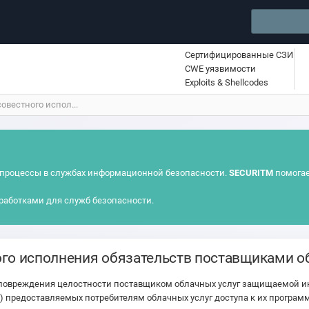
Сертифицированные СЗИ
CWE уязвимости
Exploits & Shellcodes
овестного испол...
процессы в службах информационной безопасности.
SECURITM
помогае
работками для служб безопасности.
го исполнения обязательств поставщиками о
 повреждения целостности поставщиком облачных услуг защищаемой и
ти) предоставляемых потребителям облачных услуг доступа к их прог