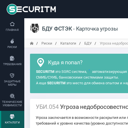
БДУ ФСТЭК
- Карточка угрозы
ГЛАВНАЯ
Риски
Каталоги
БДУ
Угроза недоброс
РИСКИ
Куда я попал?
ТРЕБОВАНИЯ
?
SECURITM
это SGRC система,
автоматизирующая 
СМИБ/СУИБ, банковскими системами защиты.
ЗАЩИТНЫЕ
А еще
SECURITM
это место для обмена опытом и на
МЕРЫ
ТЕХНИЧЕСКИЕ
УБИ.054
Угроза недобросовестно
УЯЗВИМОСТИ
Угроза заключается в возможности раскрытия или
КАТАЛОГИ
требований к уровню качества (уровню доступнос