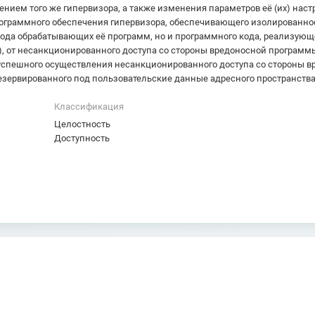
ием того же гипервизора, а также изменения параметров её (их) наст
ограммного обеспечения гипервизора, обеспечивающего изолированнос
да обрабатывающих её программ, но и программного кода, реализующе
х), от несанкционированного доступа со стороны вредоносной програ
успешного осуществления несанкционированного доступа со стороны 
зервированного под пользовательские данные адресного пространств
Классификация
Целостность
Доступность