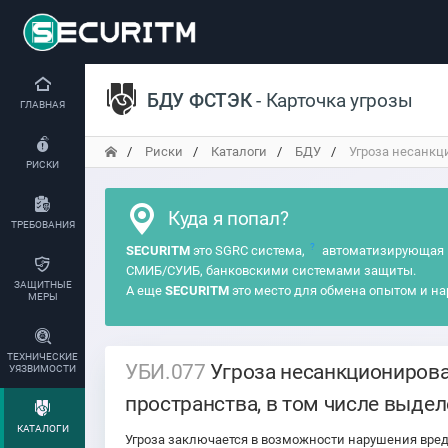
БДУ ФСТЭК
- Карточка угрозы
ГЛАВНАЯ
Риски
Каталоги
БДУ
Угроза несанкци
РИСКИ
Куда я попал?
ТРЕБОВАНИЯ
?
SECURITM
это SGRC система,
автоматизирующая 
СМИБ/СУИБ, банковскими системами защиты.
ЗАЩИТНЫЕ
А еще
SECURITM
это место для обмена опытом и на
МЕРЫ
ТЕХНИЧЕСКИЕ
УБИ.077
Угроза несанкционирова
УЯЗВИМОСТИ
пространства, в том числе выде
КАТАЛОГИ
Угроза заключается в возможности нарушения вре