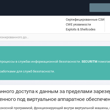
Сертифицированные СЗИ
CWE уязвимости
Exploits & Shellcodes
онированного до...
процессы в службах информационной безопасности.
SECURITM
помогае
работками для служб безопасности.
нного доступа к данным за пределами зарез
ленного под виртуальное аппаратное обеспече
доносной программой, функционирующей внутри виртуальной машины, це