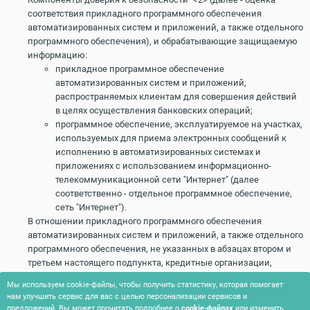
соответствия прикладного программного обеспечения
автоматизированных систем и приложений, а также отдельного
программного обеспечения), и обрабатывающие защищаемую
информацию:
прикладное программное обеспечение
автоматизированных систем и приложений,
распространяемых клиентам для совершения действий
в целях осуществления банковских операций;
программное обеспечение, эксплуатируемое на участках,
используемых для приема электронных сообщений к
исполнению в автоматизированных системах и
приложениях с использованием информационно-
телекоммуникационной сети "Интернет" (далее
соответственно - отдельное программное обеспечение,
сеть "Интернет").
В отношении прикладного программного обеспечения
автоматизированных систем и приложений, а также отдельного
программного обеспечения, не указанных в абзацах втором и
третьем настоящего подпункта, кредитные организации,
филиалы иностранных банков должны самостоятельно
Мы используем cookie-файлы, чтобы получить статистику, которая помогает
определять необходимость проведения сертификации или
нам улучшить сервис для вас с целью персонализации сервисов и
оценки соответствия прикладного программного обеспечения
предложений. Вы может прочитать подробнее о
cookie-файлах
или изменить