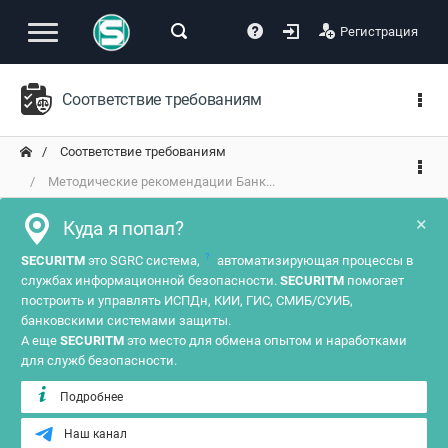
Регистрация
Соответствие требованиям
Соответствие требованиям
Методические рекомендации Банк...
×
Куда я попал?
?
SECURITM
это SGRC система,
автоматизирующая процессы в
службах информационной безопасности.
SECURITM
помогает
построить и управлять ИСПДн, КИИ, ГИС, СМИБ/СУИБ,
банковскими системами защиты.
А еще
SECURITM
это место для обмена опытом и наработками
для служб безопасности.
Подробнее
Наш канал