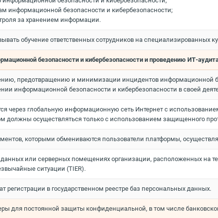
о информационной безопасности и кибербезопасности;
сам информационной безопасности и кибербезопасности;
троля за хранением информации.
вывать обучение ответственных сотрудников на специализированных к
ормационной безопасности и кибербезопасности и проведению ИТ-аудит
нию, предотвращению и минимизации инцидентов информационной безо
ении информационной безопасности и кибербезопасности в своей деят
ется через глобальную информационную сеть Интернет с использовани
должны осуществляться только с использованием защищенного протокола
ментов, которыми обмениваются пользователи платформы, осуществл
ки данных или серверных помещениях организации, расположенных на т
езвычайные ситуации (TIER).
т регистрации в государственном реестре баз персональных данных.
ры для постоянной защиты конфиденциальной, в том числе банковской