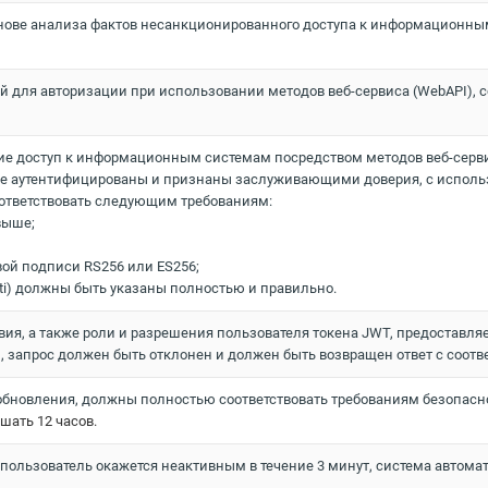
снове анализа фактов несанкционированного доступа к информационн
й для авторизации при использовании методов веб-сервиса (WebAPI),
е доступ к информационным системам посредством методов веб-серви
ее аутентифицированы и признаны заслуживающими доверия, с использо
ответствовать следующим требованиям:
выше;
ой подписи RS256 или ES256;
p, jti) должны быть указаны полностью и правильно.
вия, а также роли и разрешения пользователя токена JWT, предоставля
н, запрос должен быть отклонен и должен быть возвращен ответ с соо
обновления, должны полностью соответствовать требованиям безопасн
шать 12 часов.
 пользователь окажется неактивным в течение 3 минут, система автома
.