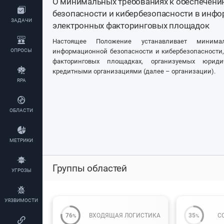
О минимальных требованиях к обеспечен
безопасности и кибербезопасности в инф
ЗАДАЧИ
электронных факторинговых площадок
Настоящее Положение устанавливает минима
ОПРОСЫ
информационной безопасности и кибербезопасности,
факторинговых площадках, организуемых юри
кредитными организациями (далее – организации).
RPA
ОБЛАСТИ
МЕТРИКИ
Группы областей
УГРОЗЫ
УЯЗВИМОСТИ
76
ВХОДЯЩАЯ ЛОГИСТИКА
35
С
%
%