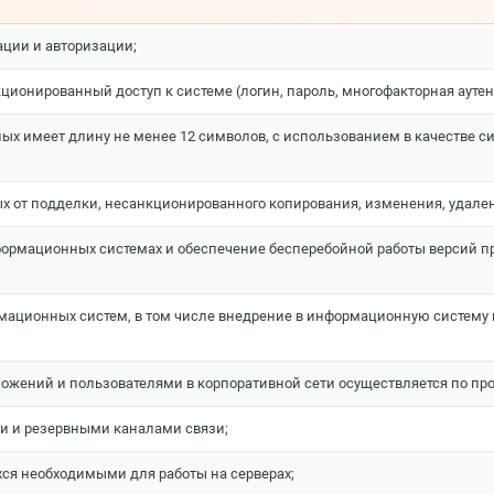
ции и авторизации;
онированный доступ к системе (логин, пароль, многофакторная аутенти
ных имеет длину не менее 12 символов, с использованием в качестве с
 от подделки, несанкционированного копирования, изменения, удален
нформационных системах и обеспечение бесперебойной работы версий п
рмационных систем, в том числе внедрение в информационную систему
ний и пользователями в корпоративной сети осуществляется по протокол
 и резервными каналами связи;
хся необходимыми для работы на серверах;