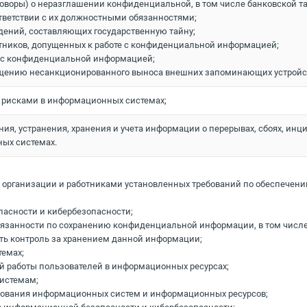
оворы) о неразглашении конфиденциальной, в том числе банковской та
тветствии с их должностными обязанностями;
дений, составляющих государственную тайну;
тников, допущенных к работе с конфиденциальной информацией;
ы с конфиденциальной информацией;
ению несанкционированного выноса внешних запоминающих устройств
ю рисками в информационных системах;
ния, устранения, хранения и учета информации о перерывах, сбоях, ин
ых системах.
организации и работниками установленных требований по обеспечени
асности и кибербезопасности;
бязанности по сохранению конфиденциальной информации, в том числе
ять контроль за хранением данной информации;
емах;
й работы пользователей в информационных ресурсах;
истемам;
зования информационных систем и информационных ресурсов;