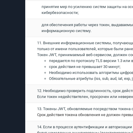
принятие мер по усилению систем защиты на о
кибербезопасности;
для обеспечения работы через токен, выдаваемы
информационную систему.
11. Внешние информационные системы, получающи
только от имени пользователей, которые были ран
Токен JWT, принимаемый веб-сервисом, должен со
передается по протоколу TLS версии 1.3 или 
срок действия не превышает 30 минут;
Необходимо использовать алгоритмы цифров
Обязательные атрибуты (iss, sub, aud, iat, ex
12. Необходимо проверить подлинность, срок дейст
Если токен недействителен, просрочен или невере
13. Токены JWT, обновляемые посредством токена 
Срок действия токена обновления не должен превы
14. Если в процессе аутентификации и авторизации
будут немедленно аннулированы (деактивированы)