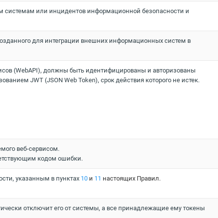
ым системам или инцидентов информационной безопасности и
 созданного для интеграции внешних информационных систем в
сов (WebAPI), должны быть идентифицированы и авторизованы
ванием JWT (JSON Web Token), срок действия которого не истек.
емого веб-сервисом.
тветствующим кодом ошибки.
ости, указанным в пунктах
10
и
11
настоящих Правил.
тически отключит его от системы, а все принадлежащие ему токены