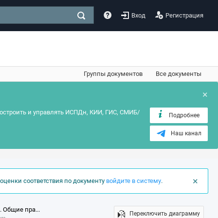
Вход
Регистрация
Группы документов
Все документы
×
остроить и управлять ИСПДн, КИИ, ГИС, СМИБ/
Подробнее
Наш канал
×
оценки соответствия по документу
войдите в систему
.
. Общие пра...
Переключить диаграмму