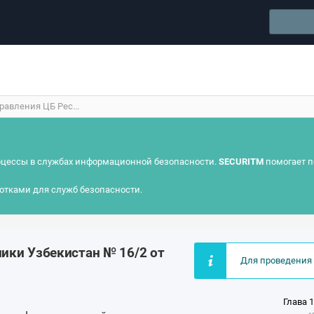
авления ЦБ Рес...
цессы в службах информационной безопасности.
SECURITM
помогает п
отками для служб безопасности.
ики Узбекистан № 16/2 от
Для проведения 
Глава 1