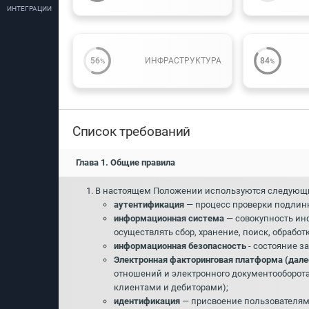
ИНТЕГРАЦИИ
56
ИНФРАСТРУКТУРА
84
%
%
Список требований
Глава 1. Общие правила
1. В настоящем Положении используются следующ
аутентификация
— процесс проверки подлинн
информационная система
— совокупность ин
осуществлять сбор, хранение, поиск, обрабо
информационная безопасность
- состояние з
Электронная факторинговая платформа (дале
отношений и электронного документооборота
клиентами и дебиторами);
идентификация
— присвоение пользователям