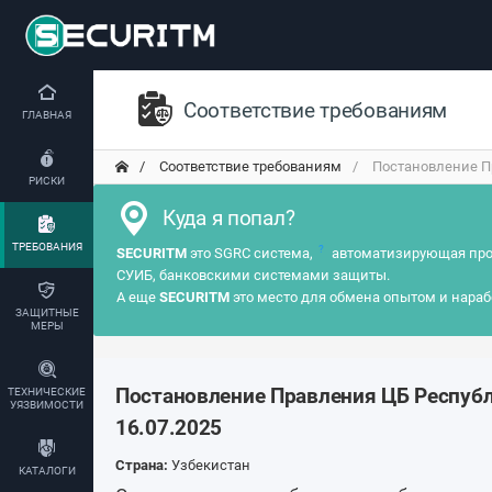
Соответствие требованиям
ГЛАВНАЯ
Соответствие требованиям
Постановление Пр
РИСКИ
Куда я попал?
ТРЕБОВАНИЯ
?
SECURITM
это SGRC система,
автоматизирующая про
СУИБ, банковскими системами защиты.
А еще
SECURITM
это место для обмена опытом и нараб
ЗАЩИТНЫЕ
МЕРЫ
Постановление Правления ЦБ Республ
ТЕХНИЧЕСКИЕ
УЯЗВИМОСТИ
16.07.2025
Страна:
Узбекистан
КАТАЛОГИ