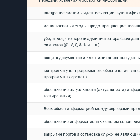
передачи, хранения и обработки информации:
внедрение системы идентификации, аутентифика
использовать методы, предотвращающие несанкци
убедиться, что пароль администратора базы дан
символов (@, #, $, &, % и т. д.);
защита документов и идентификационных данных
контроль и учет программного обеспечения в и
программных средств;
обеспечение актуальности (актуальности) инфо
тестирования;
Весь обмен информацией между серверами приложе
обеспечение информационных систем основными
закрытие портов и остановка служб, не являющи