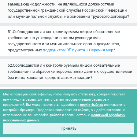
замещающих должности, не являющихся должностями
государственной гражданской службы Российской Федерации
или муниципальной службы, на основании трудового договора?
51.Соблюдаются ли контролируемым лицом обязательные
требования по утверждению актом руководителя
государственного или муниципального органа документов,
предусмотренных
подпунктом "б" пункта 1 Перечня мер
?
52.Соблюдаются ли контролируемым лицом обязательные
требования по обработке персональных данных, осуществляемой
без использования средств автоматизации?
53.Соблюдаются ли контролируемым лицом обязательные
Мы используем cookie-файлы, чтобы получить статистику, которая помогает
требования в части осуществления государственным или
нам улучшить сервис для вас с целью персонализации сервисов и
предложений. Вы может прочитать подробнее о
муниципальным органом внутреннего контроля соответствия
cookie-файлах
или изменить
настройки браузера. Продолжая пользоваться сайтом, вы даёте согласие на
обработки персональных данных требованиям к защите
использование ваших cookie-файлов и соглашаетесь с
Политикой обработки
персональных данных, установленным Законом о персональных
персональных данных
.
данных, принятыми в соответствии с ним нормативными
Принять
правовыми актами и локальными актами государственного или
муниципального органа?