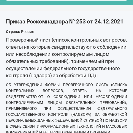
Приказ Роскомнадзора № 253 от 24.12.2021
Страна:
Россия
Проверочный лист (список контрольных вопросов,
ответы на которые свидетельствуют о соблюдении
или несоблюдении контролируемым лицом
обязательных требований), применяемый при
осуществлении федерального государственного
контроля (надзора) за обработкой ПДн
ОБ УТВЕРЖДЕНИИ ФОРМЫ ПРОВЕРОЧНОГО ЛИСТА (СПИСКА
КОНТРОЛЬНЫХ ВОПРОСОВ, ОТВЕТЫ НА КОТОРЫЕ
СВИДЕТЕЛЬСТВУЮТ О СОБЛЮДЕНИИ ИЛИ НЕСОБЛЮДЕНИИ
КОНТРОЛИРУЕМЫМ ЛИЦОМ ОБЯЗАТЕЛЬНЫХ ТРЕБОВАНИЙ),
ПРИМЕНЯЕМОГО ПРИ ОСУЩЕСТВЛЕНИИ ФЕДЕРАЛЬНОГО
ГОСУДАРСТВЕННОГО КОНТРОЛЯ (НАДЗОРА) ЗА ОБРАБОТКОЙ
ПЕРСОНАЛЬНЫХ ДАННЫХ ФЕДЕРАЛЬНОЙ СЛУЖБОЙ ПО НАДЗОРУ
В СФЕРЕ СВЯЗИ, ИНФОРМАЦИОННЫХ ТЕХНОЛОГИЙ И МАССОВЫХ
КОММУНИКАЦИЙ И ЕЕ ТЕРРИТОРИАЛЬНЫМИ ОРГАНАМИ