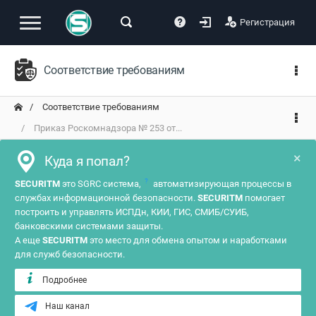
Регистрация
Соответствие требованиям
Соответствие требованиям
Приказ Роскомнадзора № 253 от...
×
Куда я попал?
?
SECURITM
это SGRC система,
автоматизирующая процессы в
службах информационной безопасности.
SECURITM
помогает
построить и управлять ИСПДн, КИИ, ГИС, СМИБ/СУИБ,
банковскими системами защиты.
А еще
SECURITM
это место для обмена опытом и наработками
для служб безопасности.
Подробнее
Наш канал