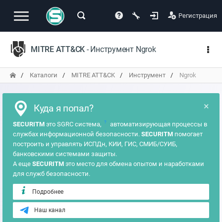
Регистрация
MITRE ATT&CK
- Инструмент Ngrok
Каталоги
MITRE ATT&CK
Инструмент
Ngrok
×
Куда я попал?
?
SECURITM
это SGRC система,
автоматизирующая процессы в
службах информационной безопасности.
SECURITM
помогает
построить и управлять ИСПДн, КИИ, ГИС, СМИБ/СУИБ,
банковскими системами защиты.
А еще
SECURITM
это место для обмена опытом и наработками
для служб безопасности.
Подробнее
Наш канал