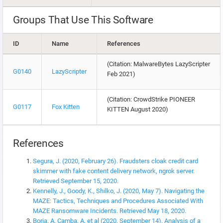
Groups That Use This Software
ID
Name
References
(Citation: MalwareBytes LazyScripter
G0140
LazyScripter
Feb 2021)
(Citation: CrowdStrike PIONEER
G0117
Fox Kitten
KITTEN August 2020)
References
Segura, J. (2020, February 26). Fraudsters cloak credit card
skimmer with fake content delivery network, ngrok server.
Retrieved September 15, 2020.
Kennelly, J., Goody, K., Shilko, J. (2020, May 7). Navigating the
MAZE: Tactics, Techniques and Procedures Associated With
MAZE Ransomware Incidents. Retrieved May 18, 2020.
Borja, A. Camba, A. et al (2020, September 14). Analysis of a