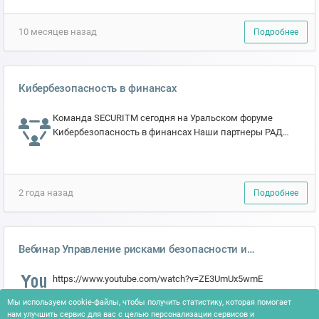
требования предписыва...
10 месяцев назад
Подробнее
Кибербезопасность в финансах
Команда SECURITM cегодня на Уральском форуме
‎Кибербезопасность в финансах Наши партнеры РАД
КОП проводят мастер-класс по моделям управления
информац...
2 года назад
Подробнее
Вебинар Управление рисками безопасности и
моделирование угроз
https://www.youtube.com/watch?v=ZE3UmUx5wmE
Мы используем cookie-файлы, чтобы получить статистику, которая помогает
нам улучшить сервис для вас с целью персонализации сервисов и