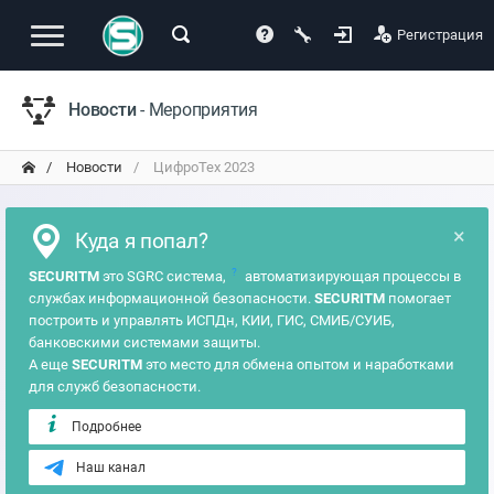
Регистрация
Новости
- Мероприятия
Новости
ЦифроТех 2023
×
Куда я попал?
?
SECURITM
это SGRC система,
автоматизирующая процессы в
службах информационной безопасности.
SECURITM
помогает
построить и управлять ИСПДн, КИИ, ГИС, СМИБ/СУИБ,
банковскими системами защиты.
А еще
SECURITM
это место для обмена опытом и наработками
для служб безопасности.
Подробнее
Наш канал