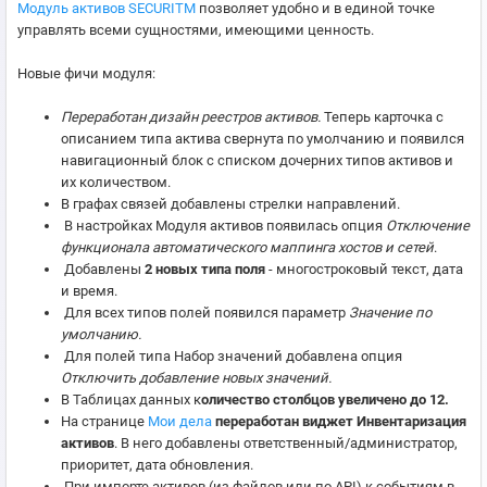
Модуль активов SECURITM
позволяет удобно и в единой точке
управлять всеми сущностями, имеющими ценность.
Новые фичи модуля:
Переработан дизайн реестров активов.
Теперь карточка с
описанием типа актива свернута по умолчанию и появился
навигационный блок с списком дочерних типов активов и
их количеством.
В графах связей добавлены стрелки направлений.
В настройках Модуля активов появилась опция
Отключение
функционала автоматического маппинга хостов и сетей
.
Добавлены
2 новых типа поля
- многостроковый текст, дата
и время.
Для всех типов полей появился параметр
Значение по
умолчанию.
Для полей типа Набор значений добавлена опция
Отключить добавление новых значений.
В Таблицах данных к
оличество столбцов
увеличено до 12.
На странице
Мои дела
переработан виджет Инвентаризация
активов
. В него добавлены ответственный/администратор,
приоритет, дата обновления.
При импорте активов (из файлов или по API) к событиям в