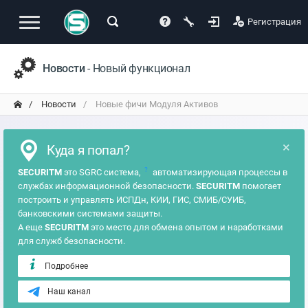
Регистрация
Новости
- Новый функционал
Новости
Новые фичи Модуля Активов
×
Куда я попал?
?
SECURITM
это SGRC система,
автоматизирующая процессы в
службах информационной безопасности.
SECURITM
помогает
построить и управлять ИСПДн, КИИ, ГИС, СМИБ/СУИБ,
банковскими системами защиты.
А еще
SECURITM
это место для обмена опытом и наработками
для служб безопасности.
Подробнее
Наш канал