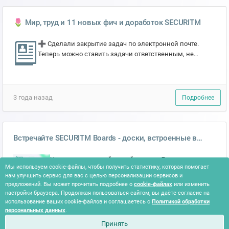
🌷 Мир, труд и 11 новых фич и доработок SECURITM
➕ Сделали закрытие задач по электронной почте.
Теперь можно ставить задачи ответственным, не
имеющим учетной записи в SECURITM (опция
включается в на...
3 года назад
Подробнее
Встречайте SECURITM Boards - доски, встроенные в
систему защиты
Что это: отдельный новый модуль Доски в
Мы используем cookie-файлы, чтобы получить статистику, которая помогает
SECURITM 📄. Он доступен как самостоятельный
нам улучшить сервис для вас с целью персонализации сервисов и
раздел, а также встроен в карточки активов и
предложений. Вы может прочитать подробнее о
cookie-файлах
или изменить
защитных мер - чтоб...
настройки браузера. Продолжая пользоваться сайтом, вы даёте согласие на
использование ваших cookie-файлов и соглашаетесь с
Политикой обработки
1 месяц назад
Подробнее
персональных данных
.
Принять