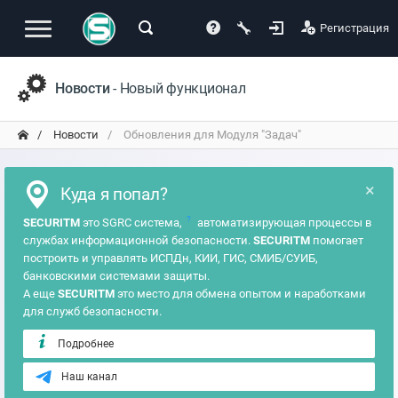
Регистрация
Новости
- Новый функционал
Новости
Обновления для Модуля "Задач"
×
Куда я попал?
?
SECURITM
это SGRC система,
автоматизирующая процессы в
службах информационной безопасности.
SECURITM
помогает
построить и управлять ИСПДн, КИИ, ГИС, СМИБ/СУИБ,
банковскими системами защиты.
А еще
SECURITM
это место для обмена опытом и наработками
для служб безопасности.
Подробнее
Наш канал