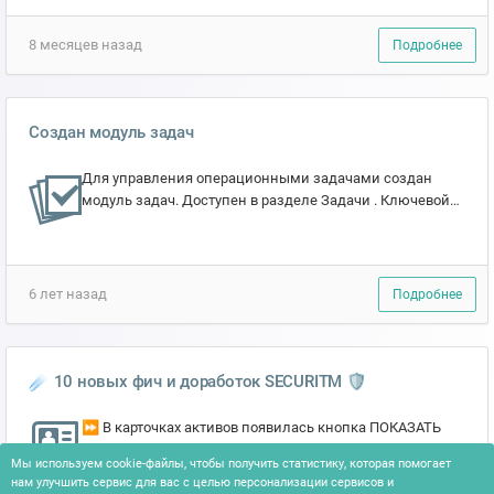
чего нач...
8 месяцев назад
Подробнее
Создан модуль задач
Для управления операционными задачами создан
модуль задач. Доступен в разделе Задачи . Ключевой
функционал: создание, изменение, выполнение задач,
наз...
6 лет назад
Подробнее
☄️ 10 новых фич и доработок SECURITM 🛡
⏩ В карточках активов появилась кнопка ПОКАЗАТЬ
ВСЕ ПОЛЯ По умолчанию в карточке показываются
Мы используем cookie-файлы, чтобы получить статистику, которая помогает
только поля, настроенные для данного типа актива. Но
нам улучшить сервис для вас с целью персонализации сервисов и
т...