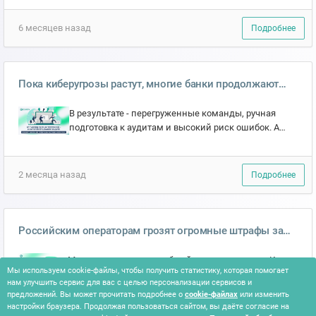
разбирает методику —...
6 месяцев назад
Подробнее
Пока киберугрозы растут, многие банки продолжают
управлять ИБ через Excel, переписки и несвязанные
В результате - перегруженные команды, ручная
системы.
подготовка к аудитам и высокий риск ошибок. А
регуляторы требуют всё больше: ГОСТ 57580 152-
ФЗ и 187-ФЗ...
2 месяца назад
Подробнее
Российским операторам грозят огромные штрафы за
утечку персональных данных пользователей
Мы подготовили подробный материал о том : Какие
Мы используем cookie-файлы, чтобы получить статистику, которая помогает
штрафы уже действуют и кому они угрожают; Какие
нам улучшить сервис для вас с целью персонализации сервисов и
изменения вступят в силу в ближайшем будущем;
предложений. Вы может прочитать подробнее о
cookie-файлах
или изменить
За каки...
настройки браузера. Продолжая пользоваться сайтом, вы даёте согласие на