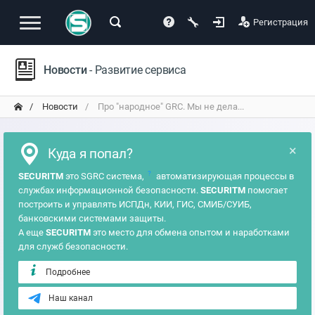
Регистрация
Новости
- Развитие сервиса
Новости
Про "народное" GRC. Мы не дела...
×
Куда я попал?
?
SECURITM
это SGRC система,
автоматизирующая процессы в
службах информационной безопасности.
SECURITM
помогает
построить и управлять ИСПДн, КИИ, ГИС, СМИБ/СУИБ,
банковскими системами защиты.
А еще
SECURITM
это место для обмена опытом и наработками
для служб безопасности.
Подробнее
Наш канал