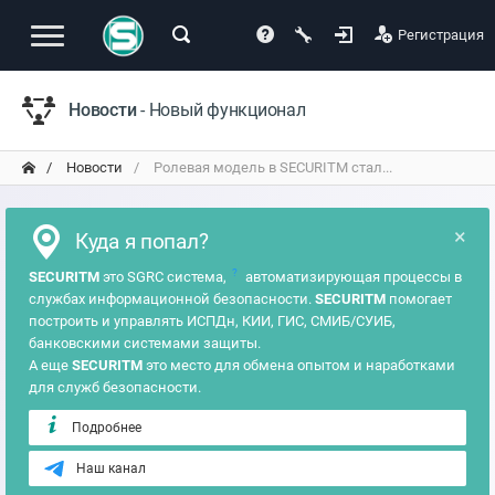
Регистрация
Новости
- Новый функционал
Новости
Ролевая модель в SECURITM стал...
×
Куда я попал?
?
SECURITM
это SGRC система,
автоматизирующая процессы в
службах информационной безопасности.
SECURITM
помогает
построить и управлять ИСПДн, КИИ, ГИС, СМИБ/СУИБ,
банковскими системами защиты.
А еще
SECURITM
это место для обмена опытом и наработками
для служб безопасности.
Подробнее
Наш канал