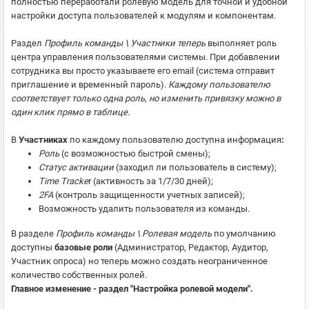
полностью переработали ролевую модель для точной и удобной
настройки доступа пользователей к модулям и компонентам.
Раздел
Профиль команды \ Участники теперь
выполняет роль
центра управления пользователями системы. При добавлении
сотрудника вы просто указываете его email (система отправит
приглашение и временный пароль).
Каждому пользователю
соответствует только одна роль, но изменить привязку можно в
один клик прямо в таблице.
В
Участниках
по каждому пользователю доступна информация
:
Роль
(с возможностью быстрой смены);
Статус активации
(заходил ли пользователь в систему);
Time Tracke
r (активность за 1/7/30 дней);
2FA
(контроль защищенности учетных записей);
Возможность удалить пользователя из команды.
В разделе
Профиль команды \ Ролевая модель
по умолчанию
доступны
базовые роли
(Администратор, Редактор, Аудитор,
Участник опроса) но теперь можно создать неограниченное
количество собственных ролей.
Главное изменение - раздел "Настройка ролевой модели".