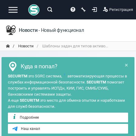
Регистрация
Новости
- Новый функционал
Новости
Шаблоны задач для типов активо...
×
Куда я попал?
?
SECURITM
это SGRC система,
автоматизирующая процессы в
службах информационной безопасности.
SECURITM
помогает
построить и управлять ИСПДн, КИИ, ГИС, СМИБ/СУИБ,
банковскими системами защиты.
А еще
SECURITM
это место для обмена опытом и наработками
для служб безопасности.
Подробнее
Наш канал