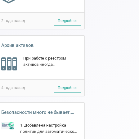
каких модулях какие теги
будут доступны. 🟢
Появилась возможность
2 года назад
Подробнее
создавать группы областей
🟢Добавле...
Архив активов
При работе с реестром
активов иногда
выведенный из
эксплуатации актив нужно
сохранить, не удалять из
4 года назад
Подробнее
сервиса. Теперь это можно
сделать переместив акти...
Безопасности много не бывает.
Обновили встроенные механизмы
1. Добавлена настройка
безопасности SECURITM.
политик для автоматической
блокировки учётных записей.