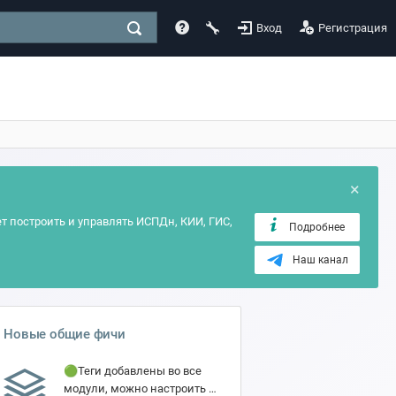
Вход
Регистрация
×
т построить и управлять ИСПДн, КИИ, ГИС,
Подробнее
Наш канал
Новые общие фичи
🟢Теги добавлены во все
модули, можно настроить в