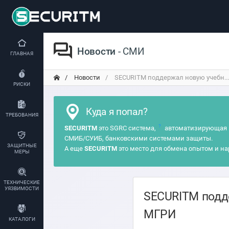
Новости
- СМИ
ГЛАВНАЯ
Новости
SECURITM поддержал новую учебн...
РИСКИ
Куда я попал?
ТРЕБОВАНИЯ
?
SECURITM
это SGRC система,
автоматизирующая 
СМИБ/СУИБ, банковскими системами защиты.
ЗАЩИТНЫЕ
А еще
SECURITM
это место для обмена опытом и на
МЕРЫ
ТЕХНИЧЕСКИЕ
УЯЗВИМОСТИ
SECURITM подд
МГРИ
КАТАЛОГИ