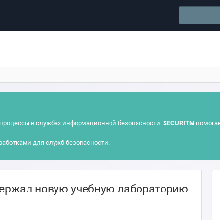
процессы в службах информационной безопасности.
SECURITM
помогае
работками для служб безопасности.
ержал новую учебную лабораторию