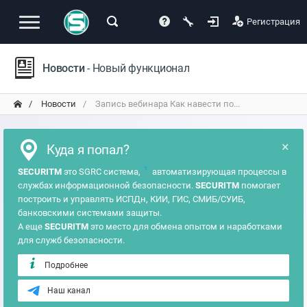
Регистрация
Новости
- Новый функционал
Новости
Запись вебинара Как навести по...
×
Куда я попал?
?
SECURITM
это SGRC система,
автоматизирующая процессы в
службах информационной безопасности.
SECURITM
помогает
построить и управлять ИСПДн, КИИ, ГИС, СМИБ/СУИБ,
банковскими системами защиты.
А еще
SECURITM
это место для обмена опытом и наработками
для служб безопасности.
Подробнее
Наш канал