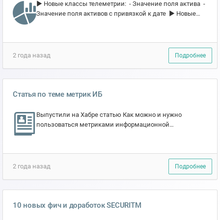
▶️ Новые классы телеметрии: - Значение поля актива -
Значение поля активов с привязкой к дате ▶️ Новые
авто-метрики: - Исправность АВЗ (появляется...
2 года назад
Подробнее
Статья по теме метрик ИБ
Выпустили на Хабре статью Как можно и нужно
пользоваться метриками информационной
безопасности Метрики являются важным
инструментом для анализа процес...
2 года назад
Подробнее
10 новых фич и доработок SECURITM