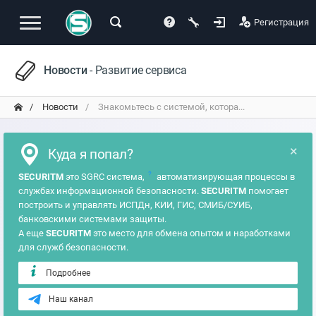
Регистрация
Новости
- Развитие сервиса
Новости
Знакомьтесь с системой, котора...
×
Куда я попал?
?
SECURITM
это SGRC система,
автоматизирующая процессы в
службах информационной безопасности.
SECURITM
помогает
построить и управлять ИСПДн, КИИ, ГИС, СМИБ/СУИБ,
банковскими системами защиты.
А еще
SECURITM
это место для обмена опытом и наработками
для служб безопасности.
Подробнее
Наш канал