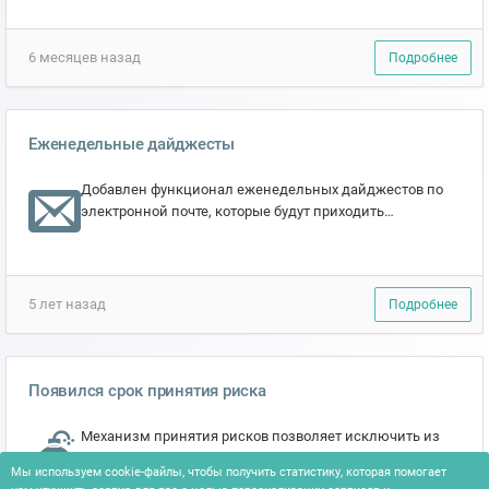
ключевые моменты и достижения SECURITM в 2025
году. Чтобы вспомнить гл...
6 месяцев назад
Подробнее
Еженедельные дайджесты
Добавлен функционал еженедельных дайджестов по
электронной почте, которые будут приходить
пользователям по понедельникам и сообщать о
предстоящих дела...
5 лет назад
Подробнее
Появился срок принятия риска
Механизм принятия рисков позволяет исключить из
реестра рисков те, на снижение которых компания не
Мы используем cookie-файлы, чтобы получить статистику, которая помогает
готова тратить силы. Теперь появилась возможность