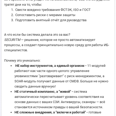
тратят дни на то, чтобы:
Свести воедино требования ФСТЭК, ISO и ГОСТ
Сопоставить риски с мерами защиты
Подготовить внятный отчёт для руководства
А что если бы система делала это за вас?
SECURITM
— решение, которое не просто автоматизирует
процессы, а создает принципиально новую среду для работы ИБ-
специалистов.
Почему это уникально:
НЕ набор инструментов, а единый организм -
11 модулей
работают как части одного целого: управление
уязвимостями "разговаривает" с риск-менеджментом, а
SOAR-модуль получает данные от CMDB. Больше не нужно
сводить данные вручную!
НЕ статичный комплаенс, а "живой" -
cистема
автоматически пересчитывает уровень соответствия на
основе данных с ваших СЗИ. Антивирусы, сканеры — всё
становится источником правды о вашей безопасности.
НЕ сложные внедрения, а "включи и работай" -
готовые