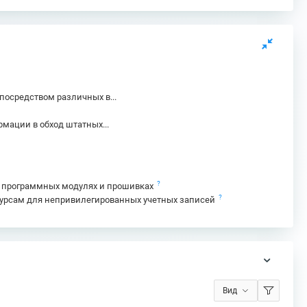
осредством различных в...
ации в обход штатных...
?
в программных модулях и прошивках
?
есурсам для непривилегированных учетных записей
Вид