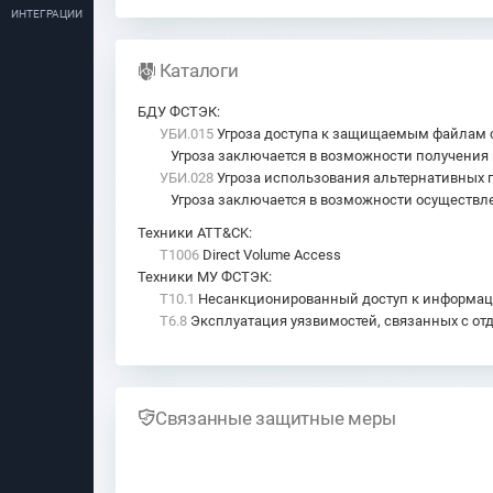
ИНТЕГРАЦИИ
Каталоги
БДУ ФСТЭК
:
УБИ.015
Угроза доступа к защищаемым файлам 
Угроза заключается в возможности получения
УБИ.028
Угроза использования альтернативных п
Угроза заключается в возможности осуществл
Техники ATT&CK
:
T1006
Direct Volume Access
Техники МУ ФСТЭК
:
T10.1
Несанкционированный доступ к информации
T6.8
Эксплуатация уязвимостей, связанных с от
Связанные защитные меры