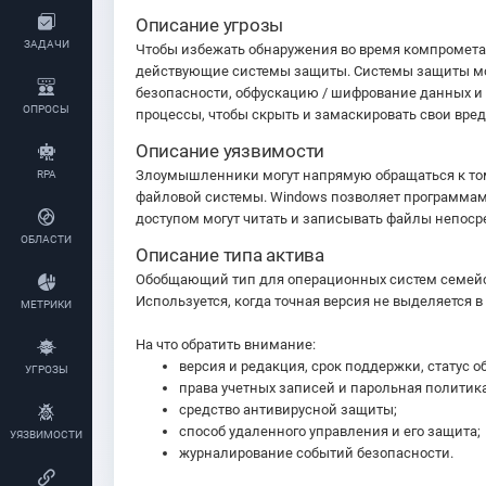
Описание угрозы
ЗАДАЧИ
Чтобы избежать обнаружения во время компромета
действующие системы защиты. Системы защиты мо
безопасности, обфускацию / шифрование данных и
ОПРОСЫ
процессы, чтобы скрыть и замаскировать свои вр
Описание уязвимости
Злоумышленники могут напрямую обращаться к том
RPA
файловой системы. Windows позволяет программам
доступом могут читать и записывать файлы непоср
ОБЛАСТИ
Описание типа актива
Обобщающий тип для операционных систем семейств
Используется, когда точная версия не выделяется в
МЕТРИКИ
На что обратить внимание:
версия и редакция, срок поддержки, статус 
УГРОЗЫ
права учетных записей и парольная политика
средство антивирусной защиты;
способ удаленного управления и его защита;
УЯЗВИМОСТИ
журналирование событий безопасности.