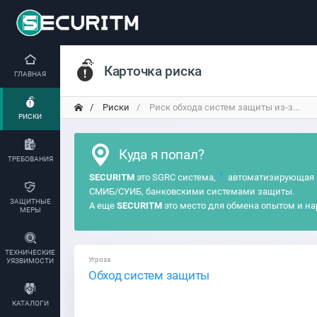
Карточка риска
ГЛАВНАЯ
Риски
Риск обхода систем защиты из-з...
РИСКИ
Куда я попал?
ТРЕБОВАНИЯ
?
SECURITM
это SGRC система,
автоматизирующая 
СМИБ/СУИБ, банковскими системами защиты.
ЗАЩИТНЫЕ
А еще
SECURITM
это место для обмена опытом и на
МЕРЫ
ТЕХНИЧЕСКИЕ
Угроза
УЯЗВИМОСТИ
Обход систем защиты
КАТАЛОГИ