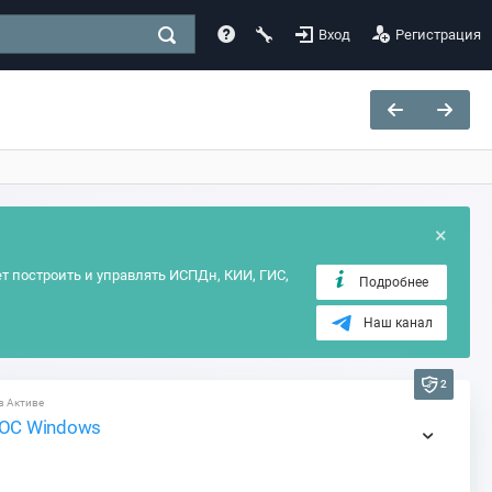
Вход
Регистрация
×
т построить и управлять ИСПДн, КИИ, ГИС,
Подробнее
Наш канал
2
в Активе
ОС Windows