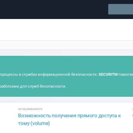
процессы в службах информационной безопасности.
SECURITM
помогае
работками для служб безопасности.
из-за уязвимости
Возможность получения прямого доступа к
тому (volume)