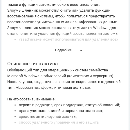
томов и функции автоматического восстановления.
Злоумышленник может отключить или удалить функции
восстановления системы, чтобы попытаться предотвратить
восстановление уничтоженных или зашифрованных данных.
Злоумышленник может использовать утилиты Windows для
отключения или удаления функций восстановления системы:
vssadmin.exe может использоваться для удаления всех
теневых копий томов в системе -
vssadmin.exe delete
Подробнее
shadows /all /quiet
WMI Windows можно использовать для удаления теневых
копий томов -
wmic shadowcopy delete
Описание типа актива
wbadmin.exe может использоваться для удаления
Обобщающий тип для операционных систем семейства
каталога резервных копий Windows -
wbadmin.exe delete
Microsoft Windows любых версий (клиентских и серверных).
catalog -quiet
Используется, когда точная версия не выделяется в отдельный
bcdedit.exe может использоваться для отключения
тип. Массовая платформа и типовая цель атак.
функций автоматического восстановления Windows
путем изменения данных конфигурации загрузки -
На что обратить внимание:
bcdedit.exe /set {default} bootstatuspolicy ignoreallfailures &
версия и редакция, срок поддержки, статус обновлений;
bcdedit /set {default} recoveryenabled no
права учетных записей и парольная политика;
средство антивирусной защиты;
способ удаленного управления и его защита;
журналирование событий безопасности.