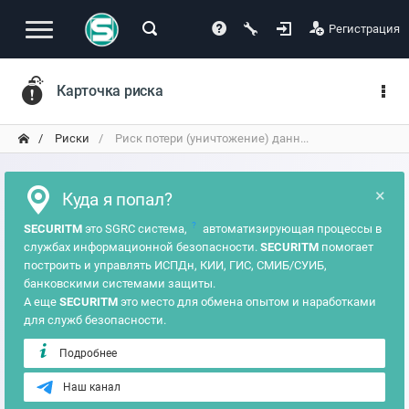
Регистрация
Карточка риска
Риски
Риск потери (уничтожение) данн...
×
Куда я попал?
?
SECURITM
это SGRC система,
автоматизирующая процессы в
службах информационной безопасности.
SECURITM
помогает
построить и управлять ИСПДн, КИИ, ГИС, СМИБ/СУИБ,
банковскими системами защиты.
А еще
SECURITM
это место для обмена опытом и наработками
для служб безопасности.
Подробнее
Наш канал