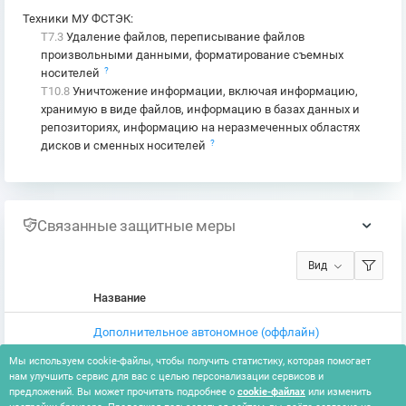
Техники МУ ФСТЭК
:
T7.3
Удаление файлов, переписывание файлов
произвольными данными, форматирование съемных
?
носителей
T10.8
Уничтожение информации, включая информацию,
хранимую в виде файлов, информацию в базах данных и
репозиториях, информацию на неразмеченных областях
?
дисков и сменных носителей
Связанные защитные меры
Вид
Название
Дополнительное автономное (оффлайн)
хранилище резервных копий
C
Мы используем cookie-файлы, чтобы получить статистику, которая помогает
нам улучшить сервис для вас с целью персонализации сервисов и
Вручную
Техническая
Физическая
26
предложений. Вы может прочитать подробнее о
cookie-файлах
или изменить
Восстановительная
19 / 144