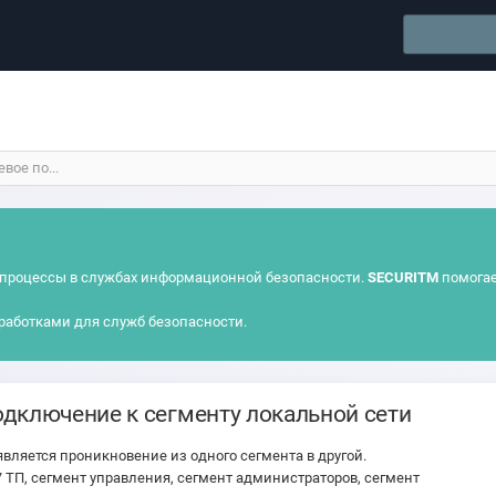
ое по...
процессы в службах информационной безопасности.
SECURITM
помогае
работками для служб безопасности.
дключение к сегменту локальной сети
является проникновение из одного сегмента в другой.
 ТП, сегмент управления, сегмент администраторов, сегмент