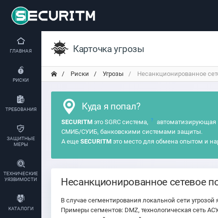
Карточка угрозы
ГЛАВНАЯ
Риски
Угрозы
Несанкционированное сетев
РИСКИ
Куда я попал?
ТРЕБОВАНИЯ
?
SECURITM
это SGRC система,
автоматизирующая 
СМИБ/СУИБ, банковскими системами защиты.
ЗАЩИТНЫЕ
А еще
SECURITM
это место для обмена опытом и на
МЕРЫ
ТЕХНИЧЕСКИЕ
Несанкционированное сетевое по
УЯЗВИМОСТИ
В случае сегментирования локальной сети угрозой 
КАТАЛОГИ
Примеры сегментов: DMZ, технологическая сеть АСУ