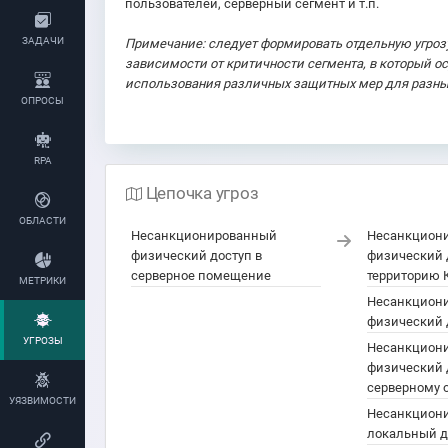
пользователей, серверный сегмент и т.п.
ЗАДАЧИ
Примечание: следует формировать отдельную угроз
зависимости от критичности сегмента, в который о
использования различных защитных мер для разны
ОПРОСЫ
RPA
Цепочка угроз
ОБЛАСТИ
Несанкционированный
Несанкцион
физический доступ в
физический 
серверное помещение
территорию
МЕТРИКИ
Несанкцион
физический 
УГРОЗЫ
Несанкцион
физический 
серверному 
УЯЗВИМОСТИ
Несанкцион
локальный д