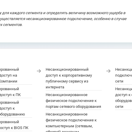
у для каждого сегмента и определять величину возможного ущерба в
существляется несанкционированное подключение, особенно в случае
х сегментов.
ированный
Несанкционированный
Несанкц
доступ на
доступ к корпоративному
подключ
 Компании
публичному сервису из
сети
интернета
ированный
Несанкц
доступ к ПК
Несанкционированное
доступ к
физическое подключение к
оборудов
ированный
портам сетевого оборудования
сети
доступ к
оборудованию
Несанкционированное
физическое подключение к
ированный
компьютерным (сетевым,
оступ к BIOS ПК
ethernet) розеткам