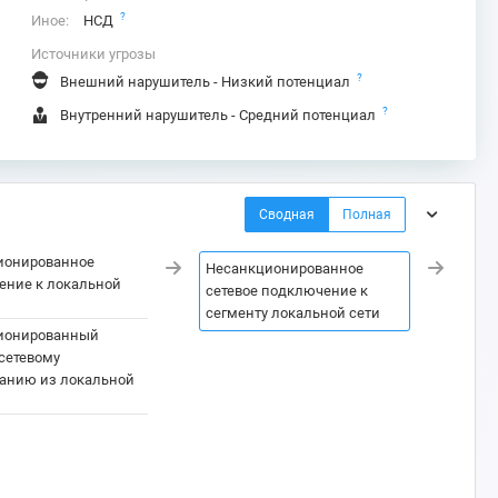
?
Иное:
НСД
Источники угрозы
?
Внешний нарушитель - Низкий потенциал
?
Внутренний нарушитель - Средний потенциал
Сводная
Полная
ионированное
Неса
Несанкционированное
ение к локальной
досту
сетевое подключение к
лока
сегменту локальной сети
ионированный
Пере
 сетевому
пере
анию из локальной
сети