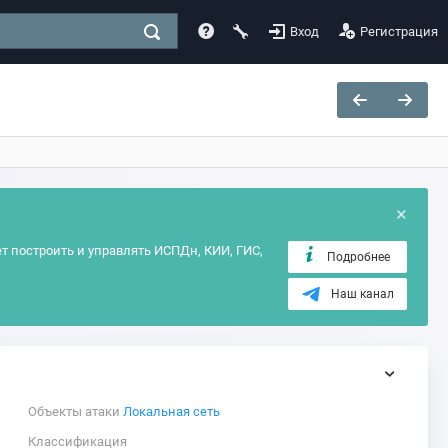
Вход
Регистрация
×
т построить и управлять ИСПДн, КИИ, ГИС,
Подробнее
Наш канал
Объекты атаки
Локальная сеть
Классификация