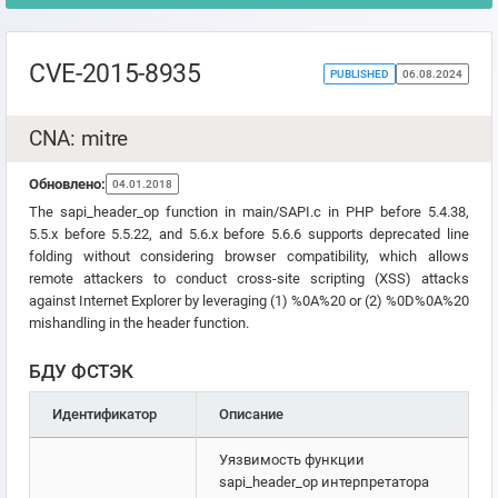
CVE-2015-8935
PUBLISHED
06.08.2024
CNA: mitre
Обновлено:
04.01.2018
The sapi_header_op function in main/SAPI.c in PHP before 5.4.38,
5.5.x before 5.5.22, and 5.6.x before 5.6.6 supports deprecated line
folding without considering browser compatibility, which allows
remote attackers to conduct cross-site scripting (XSS) attacks
against Internet Explorer by leveraging (1) %0A%20 or (2) %0D%0A%20
mishandling in the header function.
БДУ ФСТЭК
Идентификатор
Описание
Уязвимость функции
sapi_header_op интерпретатора