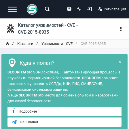
Регистрация
Каталог уязвимостей - CVE -
CVE-2015-8935
Каталоги
Уязвимости - CVE
CVE-2015-8935
×
Куда я попал?
?
SECURITM
это SGRC система,
автоматизирующая процессы в
службах информационной безопасности.
SECURITM
помогает
построить и управлять ИСПДн, КИИ, ГИС, СМИБ/СУИБ,
банковскими системами защиты.
А еще
SECURITM
это место для обмена опытом и наработками
для служб безопасности.
Подробнее
Наш канал