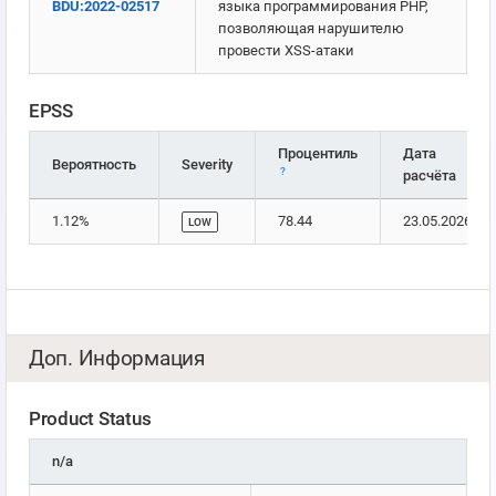
BDU:2022-02517
языка программирования PHP,
позволяющая нарушителю
провести XSS-атаки
EPSS
Процентиль
Дата
Вероятность
Severity
?
расчёта
1.12%
78.44
23.05.2026
LOW
Доп. Информация
Product Status
n/a