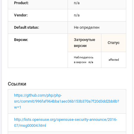
Product:
n/a
Vendor:
n/a
Default status:
Не определен
Версии:
Затронутые
Статус
версии
Наблюдалось
affected
в версии
n/a
Ссылки
https://github.com/php/php-
src/commit/996faf964bba1aec06b153b370a7f20d3dd2bb8b?
w=1
http://lists.opensuse.org/opensuse-security-announce/2016-
07/msg00004.html