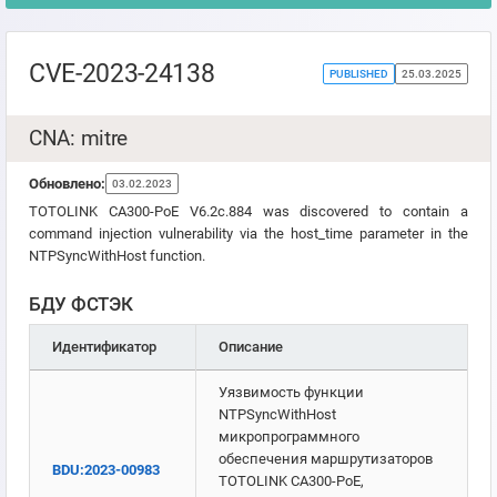
CVE-2023-24138
PUBLISHED
25.03.2025
CNA: mitre
Обновлено:
03.02.2023
TOTOLINK CA300-PoE V6.2c.884 was discovered to contain a
command injection vulnerability via the host_time parameter in the
NTPSyncWithHost function.
БДУ ФСТЭК
Идентификатор
Описание
Уязвимость функции
NTPSyncWithHost
микропрограммного
обеспечения маршрутизаторов
BDU:2023-00983
TOTOLINK CA300-PoE,