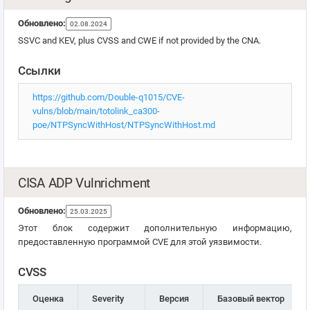
Обновлено:
02.08.2024
SSVC and KEV, plus CVSS and CWE if not provided by the CNA.
Ссылки
https://github.com/Double-q1015/CVE-
vulns/blob/main/totolink_ca300-
poe/NTPSyncWithHost/NTPSyncWithHost.md
CISA ADP Vulnrichment
Обновлено:
25.03.2025
Этот блок содержит дополнительную информацию,
предоставленную программой CVE для этой уязвимости.
CVSS
Оценка
Severity
Версия
Базовый вектор