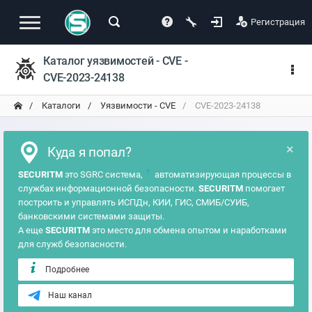
Регистрация
Каталог уязвимостей - CVE -
CVE-2023-24138
Каталоги
Уязвимости - CVE
CVE-2023-24138
×
Куда я попал?
?
SECURITM
это SGRC система,
автоматизирующая процессы в
службах информационной безопасности.
SECURITM
помогает
построить и управлять ИСПДн, КИИ, ГИС, СМИБ/СУИБ,
банковскими системами защиты.
А еще
SECURITM
это место для обмена опытом и наработками
для служб безопасности.
Подробнее
Наш канал