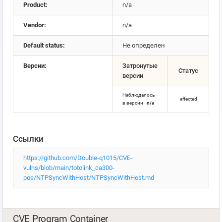
Product:
n/a
Vendor:
n/a
Default status:
Не определен
Версии:
Затронутые
Статус
версии
Наблюдалось
affected
в версии
n/a
Ссылки
https://github.com/Double-q1015/CVE-
vulns/blob/main/totolink_ca300-
poe/NTPSyncWithHost/NTPSyncWithHost.md
CVE Program Container