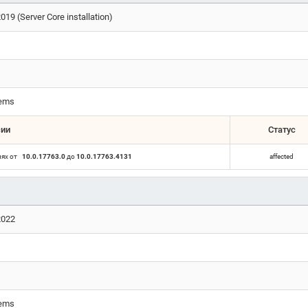
19 (Server Core installation)
tems
сии
Статус
иях от
10.0.17763.0
до
10.0.17763.4131
affected
2022
tems