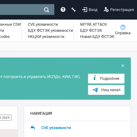
Вход
Регистрация
ванные СЗИ
CVE уязвимости
MITRE ATT&CK
ти
БДУ ФСТЭК уязвимости
БДУ ФСТЭК
Справка
lcodes
НКЦКИ уязвимости
Новая БДУ ФСТЭК
×
т построить и управлять ИСПДн, КИИ, ГИС,
Подробнее
Наш канал
НАВИГАЦИЯ
2.2025
CVE уязвимости