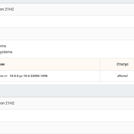
ion 21H2
tems
ystems
сии
Статус
иях от
10.0.0
до
10.0.22000.1696
affected
ion 21H2