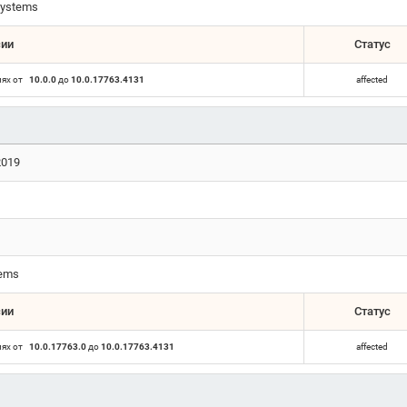
ystems
сии
Статус
иях от
10.0.0
до
10.0.17763.4131
affected
2019
tems
сии
Статус
иях от
10.0.17763.0
до
10.0.17763.4131
affected