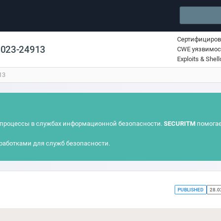
Сертифициро
2023-24913
CWE уязвимос
Exploits & Shel
13
процессы в службах информационной безопасности.
SECURITM
помогае
работками для служб безопасности.
PUBLISHED
28.0