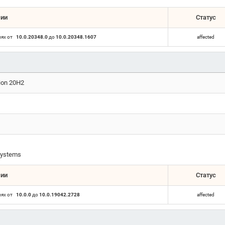
сии
Статус
иях от
10.0.20348.0
до
10.0.20348.1607
affected
ion 20H2
ystems
сии
Статус
иях от
10.0.0
до
10.0.19042.2728
affected