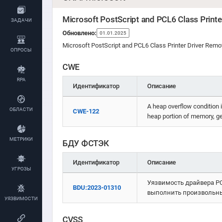
Microsoft PostScript and PCL6 Class Printe
ЗАДАЧИ
Обновлено:
01.01.2025
Microsoft PostScript and PCL6 Class Printer Driver Remot
ОПРОСЫ
CWE
RPA
Идентификатор
Описание
A heap overflow condition i
ОБЛАСТИ
CWE-122
heap portion of memory, ge
МЕТРИКИ
БДУ ФСТЭК
Идентификатор
Описание
УГРОЗЫ
Уязвимость драйвера P
BDU:2023-01310
выполнить произвольн
УЯЗВИМОСТИ
CVSS