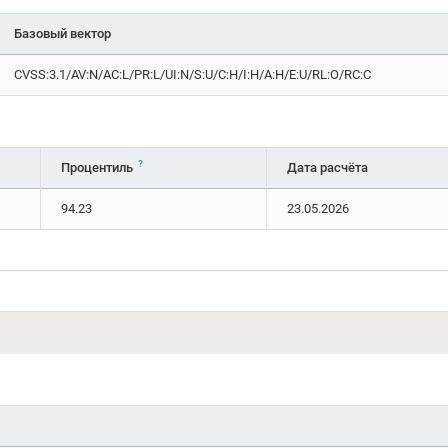
Базовый вектор
CVSS:3.1/AV:N/AC:L/PR:L/UI:N/S:U/C:H/I:H/A:H/E:U/RL:O/RC:C
?
Процентиль
Дата расчёта
94.23
23.05.2026