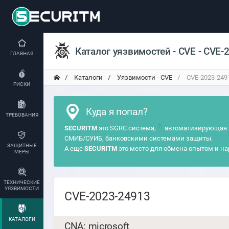
Каталог уязвимостей - CVE - CVE-
ГЛАВНАЯ
Каталоги
Уязвимости - CVE
CVE-2023-249
РИСКИ
Куда я попал?
ТРЕБОВАНИЯ
?
SECURITM
это SGRC система,
автоматизирующая 
СМИБ/СУИБ, банковскими системами защиты.
ЗАЩИТНЫЕ
А еще
SECURITM
это место для обмена опытом и на
МЕРЫ
ТЕХНИЧЕСКИЕ
УЯЗВИМОСТИ
CVE-2023-24913
КАТАЛОГИ
CNA: microsoft