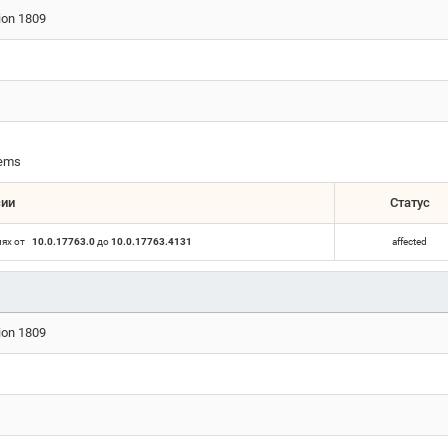
ion 1809
tems
сии
Статус
иях от
10.0.17763.0
до
10.0.17763.4131
affected
ion 1809