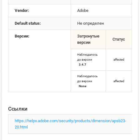
Vendor:
Adobe
Default status:
Не определен
Версии:
Затронутые
Статус
версии
Наблюдалось
до версии
affected
3.4.7
Наблюдалось
до версии
affected
None
Ссылки
https://helpx.adobe.com/security/products/dimension/apsb23-
20.html