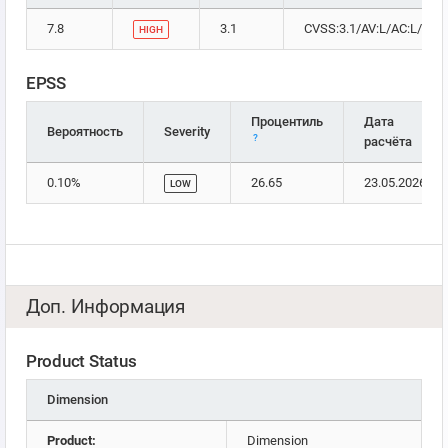
7.8
3.1
CVSS:3.1/AV:L/AC:L/PR:N
HIGH
EPSS
Процентиль
Дата
Вероятность
Severity
?
расчёта
0.10%
26.65
23.05.2026
LOW
Доп. Информация
Product Status
Dimension
Product:
Dimension