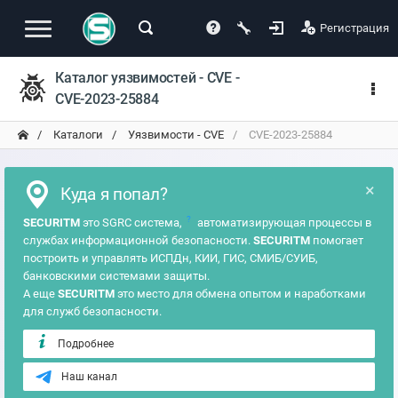
Регистрация
Каталог уязвимостей - CVE -
CVE-2023-25884
Каталоги
Уязвимости - CVE
CVE-2023-25884
×
Куда я попал?
?
SECURITM
это SGRC система,
автоматизирующая процессы в
службах информационной безопасности.
SECURITM
помогает
построить и управлять ИСПДн, КИИ, ГИС, СМИБ/СУИБ,
банковскими системами защиты.
А еще
SECURITM
это место для обмена опытом и наработками
для служб безопасности.
Подробнее
Наш канал