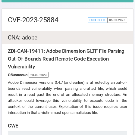
CVE-2023-25884
PUBLISHED
05.03.2025
CNA: adobe
ZDI-CAN-19411: Adobe Dimension GLTF File Parsing
Out-Of-Bounds Read Remote Code Execution
Vulnerability
Обновлено:
28.03.2023
Adobe Dimension versions 3.4.7 (and earlier) is affected by an out-of-
bounds read vulnerability when parsing a crafted file, which could
result in a read past the end of an allocated memory structure. An
attacker could leverage this vulnerability to execute code in the
context of the current user. Exploitation of this issue requires user
interaction in that a victim must open a malicious file.
CWE