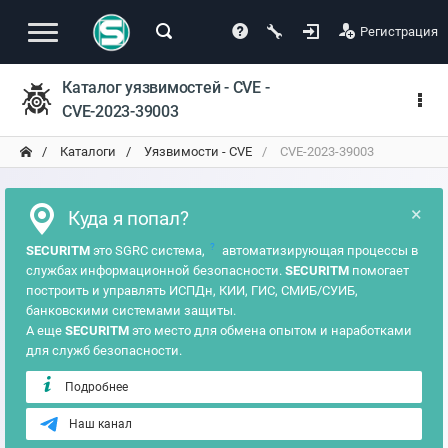
Регистрация
Каталог уязвимостей - CVE -
CVE-2023-39003
Каталоги
Уязвимости - CVE
CVE-2023-39003
×
Куда я попал?
?
SECURITM
это SGRC система,
автоматизирующая процессы в
службах информационной безопасности.
SECURITM
помогает
построить и управлять ИСПДн, КИИ, ГИС, СМИБ/СУИБ,
банковскими системами защиты.
А еще
SECURITM
это место для обмена опытом и наработками
для служб безопасности.
Подробнее
Наш канал