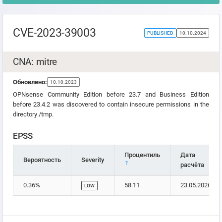
CVE-2023-39003
PUBLISHED
10.10.2024
CNA: mitre
Обновлено:
10.10.2023
OPNsense Community Edition before 23.7 and Business Edition
before 23.4.2 was discovered to contain insecure permissions in the
directory /tmp.
EPSS
Процентиль
Дата
Вероятность
Severity
?
расчёта
0.36%
58.11
23.05.2026
LOW