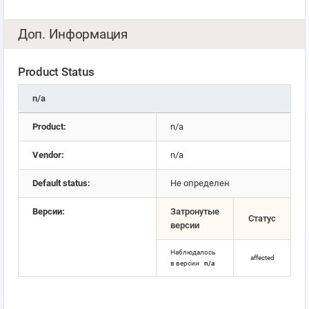
Доп. Информация
Product Status
n/a
Product:
n/a
Vendor:
n/a
Default status:
Не определен
Версии:
Затронутые
Статус
версии
Наблюдалось
affected
в версии
n/a