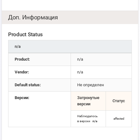
Доп. Информация
Product Status
n/a
Product:
n/a
Vendor:
n/a
Default status:
Не определен
Версии:
Затронутые
Статус
версии
Наблюдалось
affected
в версии
n/a