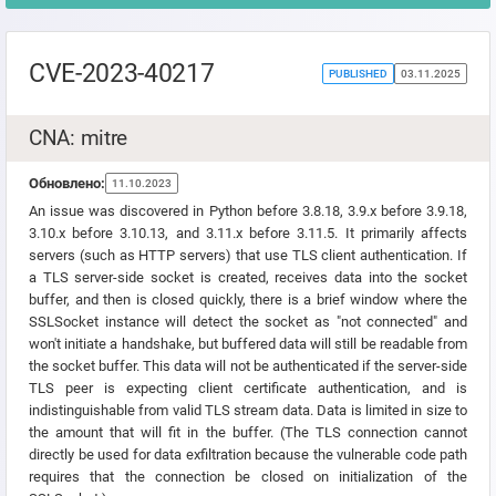
CVE-2023-40217
PUBLISHED
03.11.2025
CNA: mitre
Обновлено:
11.10.2023
An issue was discovered in Python before 3.8.18, 3.9.x before 3.9.18,
3.10.x before 3.10.13, and 3.11.x before 3.11.5. It primarily affects
servers (such as HTTP servers) that use TLS client authentication. If
a TLS server-side socket is created, receives data into the socket
buffer, and then is closed quickly, there is a brief window where the
SSLSocket instance will detect the socket as "not connected" and
won't initiate a handshake, but buffered data will still be readable from
the socket buffer. This data will not be authenticated if the server-side
TLS peer is expecting client certificate authentication, and is
indistinguishable from valid TLS stream data. Data is limited in size to
the amount that will fit in the buffer. (The TLS connection cannot
directly be used for data exfiltration because the vulnerable code path
requires that the connection be closed on initialization of the