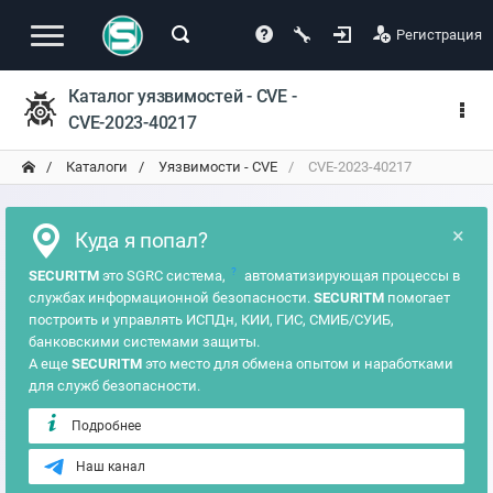
Регистрация
Каталог уязвимостей - CVE -
CVE-2023-40217
Каталоги
Уязвимости - CVE
CVE-2023-40217
×
Куда я попал?
?
SECURITM
это SGRC система,
автоматизирующая процессы в
службах информационной безопасности.
SECURITM
помогает
построить и управлять ИСПДн, КИИ, ГИС, СМИБ/СУИБ,
банковскими системами защиты.
А еще
SECURITM
это место для обмена опытом и наработками
для служб безопасности.
Подробнее
Наш канал