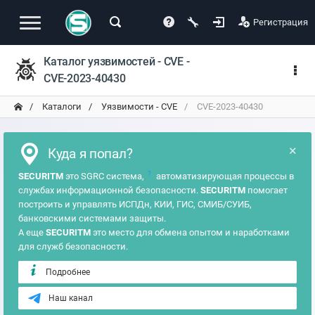
Регистрация
Каталог уязвимостей - CVE -
CVE-2023-40430
Каталоги
Уязвимости - CVE
CVE-2023-40430
×
Куда я попал?
?
SECURITM
это SGRC система,
автоматизирующая процессы в
службах информационной безопасности.
SECURITM
помогает
построить и управлять ИСПДн, КИИ, ГИС, СМИБ/СУИБ,
банковскими системами защиты.
А еще
SECURITM
это место для обмена опытом и наработками
для служб безопасности.
Подробнее
Наш канал