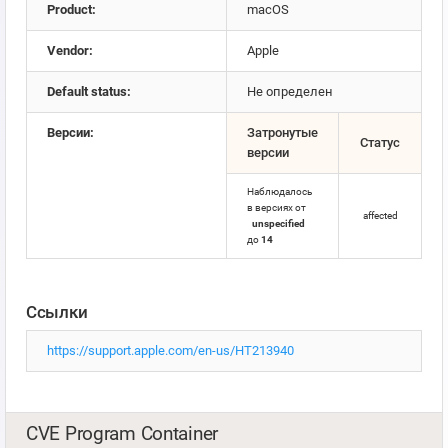
Product:
macOS
Vendor:
Apple
Default status:
Не определен
Версии:
Затронутые
Статус
версии
Наблюдалось
в версиях от
affected
unspecified
до
14
Ссылки
https://support.apple.com/en-us/HT213940
CVE Program Container