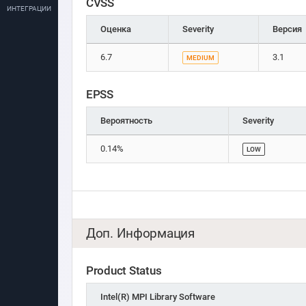
CVSS
ИНТЕГРАЦИИ
Оценка
Severity
Версия
6.7
3.1
MEDIUM
EPSS
Вероятность
Severity
0.14%
LOW
Доп. Информация
Product Status
Intel(R) MPI Library Software