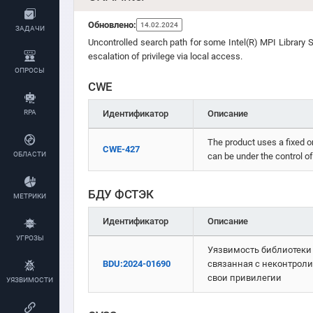
Обновлено:
14.02.2024
ЗАДАЧИ
Uncontrolled search path for some Intel(R) MPI Library 
escalation of privilege via local access.
ОПРОСЫ
CWE
Идентификатор
Описание
RPA
The product uses a fixed or
CWE-427
ОБЛАСТИ
can be under the control o
БДУ ФСТЭК
МЕТРИКИ
Идентификатор
Описание
УГРОЗЫ
Уязвимость библиотеки п
BDU:2024-01690
связанная с неконтрол
свои привилегии
УЯЗВИМОСТИ