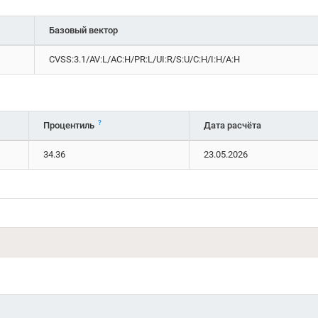
Базовый вектор
CVSS:3.1/AV:L/AC:H/PR:L/UI:R/S:U/C:H/I:H/A:H
?
Процентиль
Дата расчёта
34.36
23.05.2026