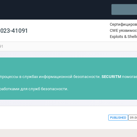
Сертифициро
2023-41091
CWE уязвимос
Exploits & Shel
91
процессы в службах информационной безопасности.
SECURITM
помогае
работками для служб безопасности.
PUBLISHED
09.0