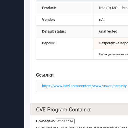
Product:
Intel(R) MPI Libr
Vendor:
n/a
Default status:
unaffected
Версии:
Затронутые вер
Наблюдалось в верс
Ссылки
https://www.intel.com/content/www/us/en/security-c
CVE Program Container
Обновлено:
02.08.2024