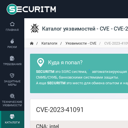
Каталог уязвимостей - CVE - CVE-
ГЛАВНАЯ
Каталоги
Уязвимости - CVE
CVE-2023-410
РИСКИ
Куда я попал?
ТРЕБОВАНИЯ
?
SECURITM
это SGRC система,
автоматизирующая 
СМИБ/СУИБ, банковскими системами защиты.
ЗАЩИТНЫЕ
А еще
SECURITM
это место для обмена опытом и на
МЕРЫ
ТЕХНИЧЕСКИЕ
УЯЗВИМОСТИ
CVE-2023-41091
КАТАЛОГИ
CNA: intel