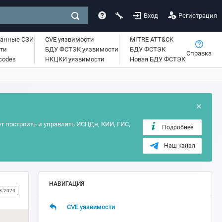
Вход
Регистрация
ванные СЗИ
CVE уязвимости
MITRE ATT&CK
ти
БДУ ФСТЭК уязвимости
БДУ ФСТЭК
Справка
lcodes
НКЦКИ уязвимости
Новая БДУ ФСТЭК
×
т построить и управлять ИСПДн, КИИ, ГИС,
Подробнее
Наш канал
НАВИГАЦИЯ
8.2024
CVE уязвимости