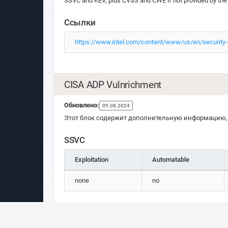
SSVC and KEV, plus CVSS and CWE if not provided by the
Ссылки
https://www.intel.com/content/www/us/en/security-c
CISA ADP Vulnrichment
Обновлено:
09.08.2024
Этот блок содержит дополнительную информацию, 
SSVC
Exploitation
Automatable
none
no