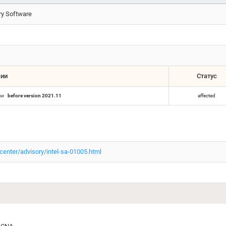
ary Software
сии
Статус
ии
before version 2021.11
affected
enter/advisory/intel-sa-01005.html