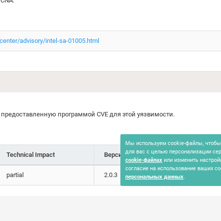
 CNA.
enter/advisory/intel-sa-01005.html
предоставленную программой CVE для этой уязвимости.
Мы используем cookie-файлы, чтобы 
для вас с целью персонализации се
Technical Impact
Версия
Дата доступа
cookie-файлах
или изменить настрой
согласие на использование ваших co
partial
2.0.3
09.08.2024
персональных данных
.