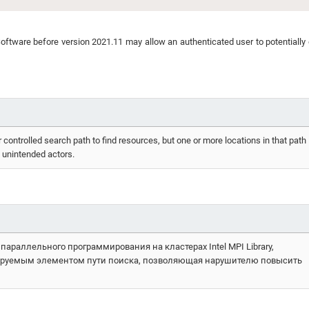
Software before version 2021.11 may allow an authenticated user to potentially
 controlled search path to find resources, but one or more locations in that path
f unintended actors.
араллельного программирования на кластерах Intel MPI Library,
ируемым элементом пути поиска, позволяющая нарушителю повысить