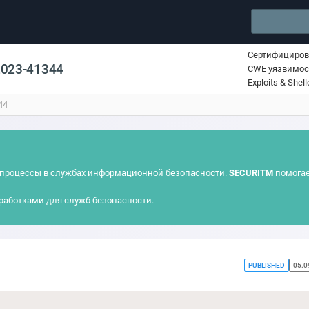
Сертифициро
2023-41344
CWE уязвимос
Exploits & Shel
44
процессы в службах информационной безопасности.
SECURITM
помогае
работками для служб безопасности.
PUBLISHED
05.0