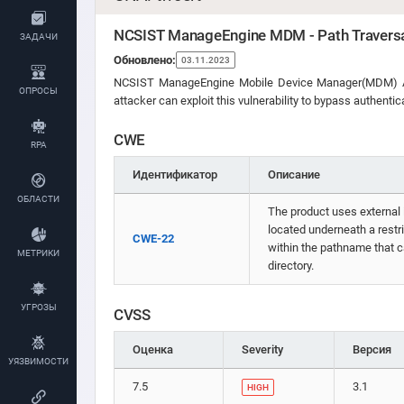
NCSIST ManageEngine MDM - Path Travers
ЗАДАЧИ
Обновлено:
03.11.2023
NCSIST ManageEngine Mobile Device Manager(MDM) APP's
ОПРОСЫ
attacker can exploit this vulnerability to bypass authentic
CWE
RPA
Идентификатор
Описание
ОБЛАСТИ
The product uses external in
located underneath a restri
CWE-22
within the pathname that ca
МЕТРИКИ
directory.
УГРОЗЫ
CVSS
Оценка
Severity
Версия
УЯЗВИМОСТИ
7.5
3.1
HIGH