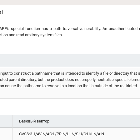
al
 special function has a path traversal vulnerability. An unauthenticated
ation and read arbitrary system files.
put to construct a pathname that is intended to identify a file or directory that i
cted parent directory, but the product does not properly neutralize special eleme
n cause the pathname to resolve to a location that is outside of the restricted
Базовый вектор
CVSS:3.1/AV:N/AC:L/PR:N/UI:N/S:U/C:H/I:N/A:N