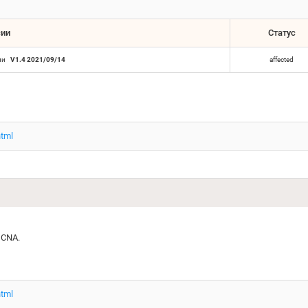
сии
Статус
ии
V1.4 2021/09/14
affected
html
 CNA.
html