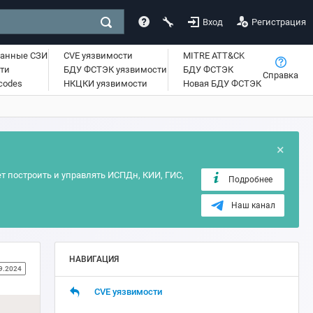
Вход
Регистрация
ванные СЗИ
CVE уязвимости
MITRE ATT&CK
ти
БДУ ФСТЭК уязвимости
БДУ ФСТЭК
Справка
lcodes
НКЦКИ уязвимости
Новая БДУ ФСТЭК
×
т построить и управлять ИСПДн, КИИ, ГИС,
Подробнее
Наш канал
НАВИГАЦИЯ
9.2024
CVE уязвимости