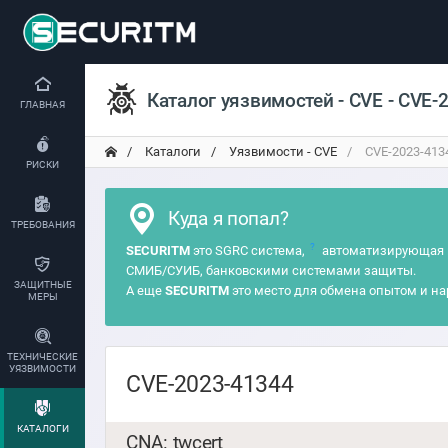
Каталог уязвимостей - CVE - CVE-
ГЛАВНАЯ
Каталоги
Уязвимости - CVE
CVE-2023-413
РИСКИ
Куда я попал?
ТРЕБОВАНИЯ
?
SECURITM
это SGRC система,
автоматизирующая 
СМИБ/СУИБ, банковскими системами защиты.
ЗАЩИТНЫЕ
А еще
SECURITM
это место для обмена опытом и на
МЕРЫ
ТЕХНИЧЕСКИЕ
УЯЗВИМОСТИ
CVE-2023-41344
КАТАЛОГИ
CNA: twcert