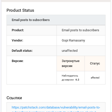
Product Status
Email posts to subscribers
Product:
Email posts to subscribers
Vendor:
Gopi Ramasamy
Default status:
unaffected
Версии:
Затронутые
Статус
версии
Наблюдалось
affected
до версии
6.2
Ссылки
https://patchstack.com/database/vulnerability/email-posts-to-