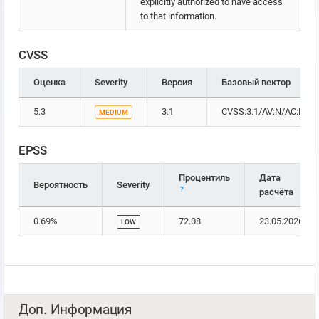
explicitly authorized to have access
to that information.
CVSS
Оценка
Severity
Версия
Базовый вектор
5.3
3.1
CVSS:3.1/AV:N/AC:L/PR:
MEDIUM
EPSS
Процентиль
Дата
Вероятность
Severity
?
расчёта
0.69%
72.08
23.05.2026
LOW
Доп. Информация