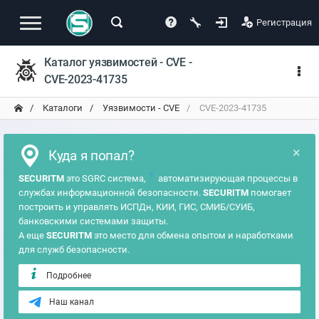
Регистрация
Каталог уязвимостей - CVE -
CVE-2023-41735
Каталоги
Уязвимости - CVE
CVE-2023-41735
×
Куда я попал?
?
SECURITM
это SGRC система,
автоматизирующая процессы в
службах информационной безопасности.
SECURITM
помогает
построить и управлять ИСПДн, КИИ, ГИС, СМИБ/СУИБ,
банковскими системами защиты.
А еще
SECURITM
это место для обмена опытом и наработками
для служб безопасности.
Подробнее
Наш канал