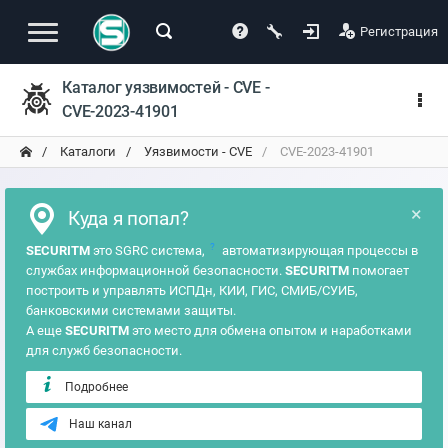
Регистрация
Каталог уязвимостей - CVE -
CVE-2023-41901
Каталоги
Уязвимости - CVE
CVE-2023-41901
×
Куда я попал?
?
SECURITM
это SGRC система,
автоматизирующая процессы в
службах информационной безопасности.
SECURITM
помогает
построить и управлять ИСПДн, КИИ, ГИС, СМИБ/СУИБ,
банковскими системами защиты.
А еще
SECURITM
это место для обмена опытом и наработками
для служб безопасности.
Подробнее
Наш канал