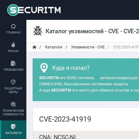
Каталог уязвимостей - CVE - CVE-
ГЛАВНАЯ
Каталоги
Уязвимости - CVE
CVE-2023-419
РИСКИ
Куда я попал?
ТРЕБОВАНИЯ
?
SECURITM
это SGRC система,
автоматизирующая 
СМИБ/СУИБ, банковскими системами защиты.
ЗАЩИТНЫЕ
А еще
SECURITM
это место для обмена опытом и на
МЕРЫ
ТЕХНИЧЕСКИЕ
УЯЗВИМОСТИ
CVE-2023-41919
КАТАЛОГИ
CNA: NCSC-NL