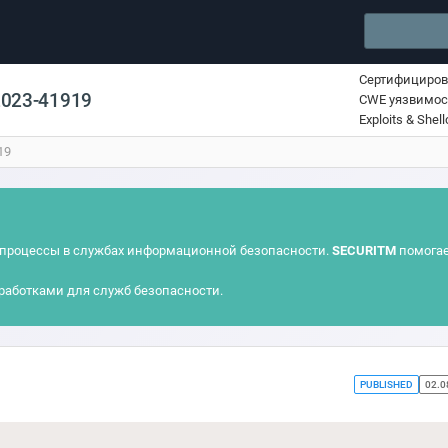
Сертифициро
2023-41919
CWE уязвимос
Exploits & Shel
19
процессы в службах информационной безопасности.
SECURITM
помогае
работками для служб безопасности.
PUBLISHED
02.0