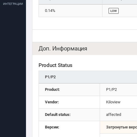
ИНТЕГРАЦИИ
0.14%
LOW
Доп. Информация
Product Status
P1/P2
Product:
P1/P2
Vendor:
Kiloview
Default status:
affected
Версии:
Затронутые вер