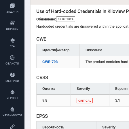
Use of Hard-coded Credentials in Kiloview 
ЗАДАЧИ
Обновлено:
02.07.2024
Hardcoded credentials are discovered within the applicati
ОПРОСЫ
CWE
RPA
Идентификатор
Описание
CWE-798
The product contains hard-
ОБЛАСТИ
CVSS
МЕТРИКИ
Оценка
Severity
Версия
УГРОЗЫ
9.8
3.1
CRITICAL
EPSS
УЯЗВИМОСТИ
Вероятность
Severity