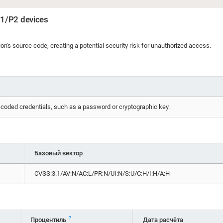
P1/P2 devices
on's source code, creating a potential security risk for unauthorized access.
coded credentials, such as a password or cryptographic key.
Базовый вектор
CVSS:3.1/AV:N/AC:L/PR:N/UI:N/S:U/C:H/I:H/A:H
?
Процентиль
Дата расчёта