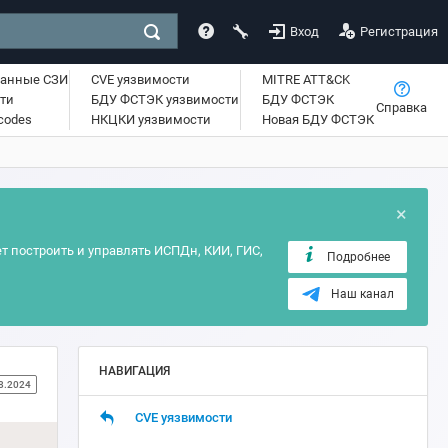
Вход
Регистрация
ванные СЗИ
CVE уязвимости
MITRE ATT&CK
ти
БДУ ФСТЭК уязвимости
БДУ ФСТЭК
Справка
lcodes
НКЦКИ уязвимости
Новая БДУ ФСТЭК
×
т построить и управлять ИСПДн, КИИ, ГИС,
Подробнее
Наш канал
НАВИГАЦИЯ
8.2024
CVE уязвимости