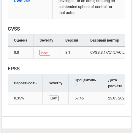
CWE-269
privileges for an actor, creating an
unintended sphere of control for
that actor.
CVSS
Оценка
Severity
Версия
Базовый вектор
8.8
3.1
CVSS:3.1/AV:N/AC:L/PR:L
HIGH
EPSS
Процентиль
Дата
Вероятность
Severity
?
расчёта
0.35%
57.46
23.05.2026
LOW