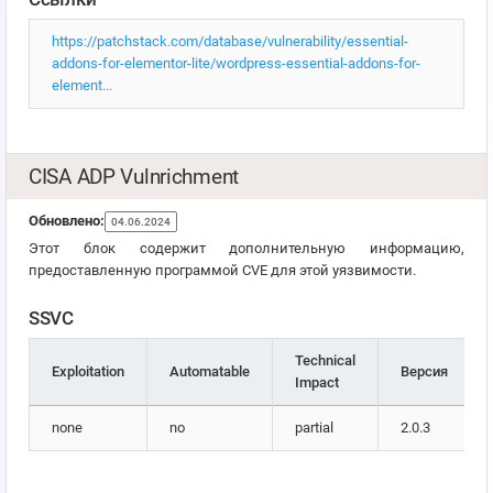
https://patchstack.com/database/vulnerability/essential-
addons-for-elementor-lite/wordpress-essential-addons-for-
element...
CISA ADP Vulnrichment
Обновлено:
04.06.2024
Этот блок содержит дополнительную информацию,
предоставленную программой CVE для этой уязвимости.
SSVC
Technical
Exploitation
Automatable
Версия
Impact
none
no
partial
2.0.3