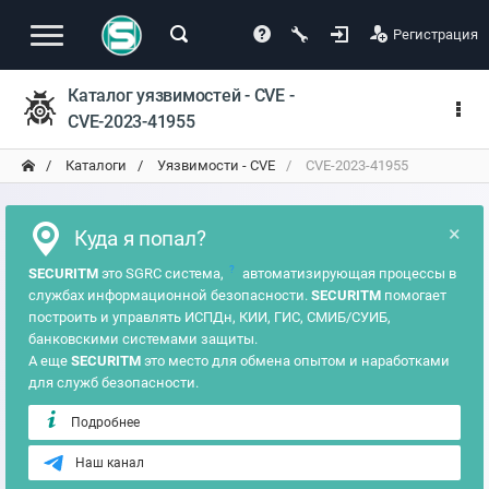
Регистрация
Каталог уязвимостей - CVE -
CVE-2023-41955
Каталоги
Уязвимости - CVE
CVE-2023-41955
×
Куда я попал?
?
SECURITM
это SGRC система,
автоматизирующая процессы в
службах информационной безопасности.
SECURITM
помогает
построить и управлять ИСПДн, КИИ, ГИС, СМИБ/СУИБ,
банковскими системами защиты.
А еще
SECURITM
это место для обмена опытом и наработками
для служб безопасности.
Подробнее
Наш канал