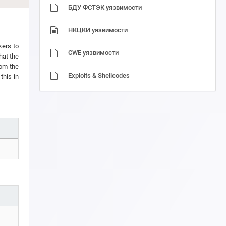
БДУ ФСТЭК уязвимости
НКЦКИ уязвимости
kers to
CWE уязвимости
hat the
rom the
Exploits & Shellcodes
this in