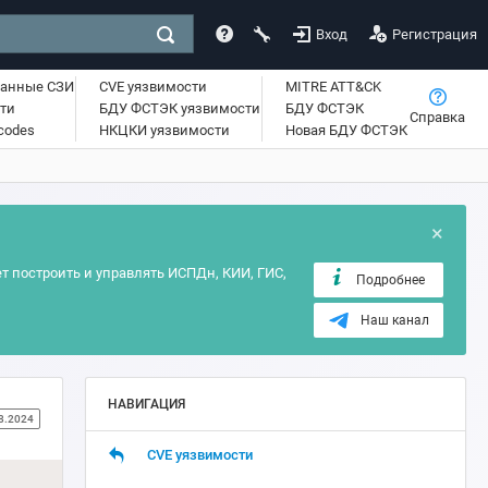
Вход
Регистрация
ванные СЗИ
CVE уязвимости
MITRE ATT&CK
ти
БДУ ФСТЭК уязвимости
БДУ ФСТЭК
Справка
lcodes
НКЦКИ уязвимости
Новая БДУ ФСТЭК
×
т построить и управлять ИСПДн, КИИ, ГИС,
Подробнее
Наш канал
НАВИГАЦИЯ
8.2024
CVE уязвимости