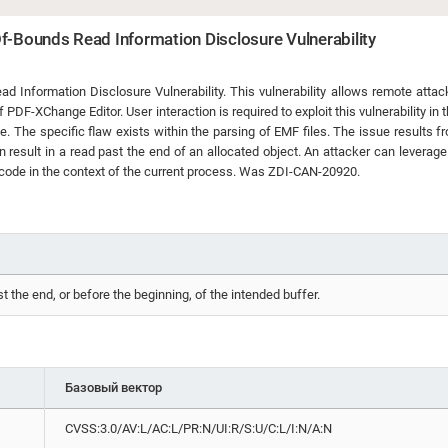
f-Bounds Read Information Disclosure Vulnerability
Information Disclosure Vulnerability. This vulnerability allows remote attac
 PDF-XChange Editor. User interaction is required to exploit this vulnerability in t
le. The specific flaw exists within the parsing of EMF files. The issue results f
n result in a read past the end of an allocated object. An attacker can leverage 
ry code in the context of the current process. Was ZDI-CAN-20920.
 the end, or before the beginning, of the intended buffer.
Базовый вектор
CVSS:3.0/AV:L/AC:L/PR:N/UI:R/S:U/C:L/I:N/A:N