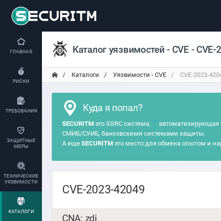
Каталог уязвимостей - CVE - CVE-
ГЛАВНАЯ
Каталоги
Уязвимости - CVE
CVE-2023-420
РИСКИ
Куда я попал?
ТРЕБОВАНИЯ
?
SECURITM
это SGRC система,
автоматизирующая 
СМИБ/СУИБ, банковскими системами защиты.
ЗАЩИТНЫЕ
А еще
SECURITM
это место для обмена опытом и на
МЕРЫ
ТЕХНИЧЕСКИЕ
УЯЗВИМОСТИ
CVE-2023-42049
КАТАЛОГИ
CNA: zdi