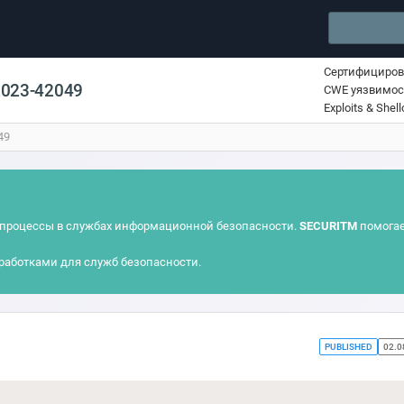
Сертифициро
2023-42049
CWE уязвимос
Exploits & Shel
49
процессы в службах информационной безопасности.
SECURITM
помогае
работками для служб безопасности.
PUBLISHED
02.0