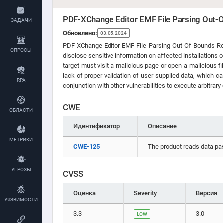
PDF-XChange Editor EMF File Parsing Out-O
ЗАДАЧИ
Обновлено:
03.05.2024
PDF-XChange Editor EMF File Parsing Out-Of-Bounds Read 
ОПРОСЫ
disclose sensitive information on affected installations of
target must visit a malicious page or open a malicious fi
lack of proper validation of user-supplied data, which ca
RPA
conjunction with other vulnerabilities to execute arbitra
CWE
ОБЛАСТИ
Идентификатор
Описание
МЕТРИКИ
CWE-125
The product reads data past
УГРОЗЫ
CVSS
Оценка
Severity
Версия
УЯЗВИМОСТИ
3.3
3.0
LOW