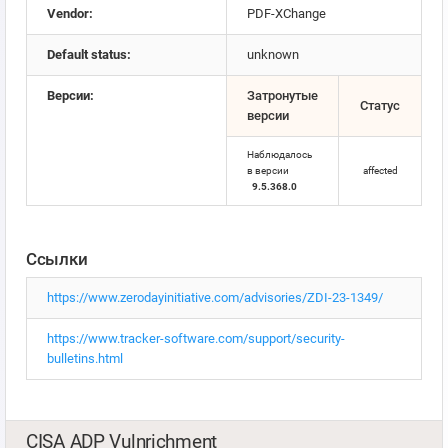
Vendor:
PDF-XChange
Default status:
unknown
Версии:
Затронутые
Статус
версии
Наблюдалось
в версии
affected
9.5.368.0
Ссылки
https://www.zerodayinitiative.com/advisories/ZDI-23-1349/
https://www.tracker-software.com/support/security-
bulletins.html
CISA ADP Vulnrichment