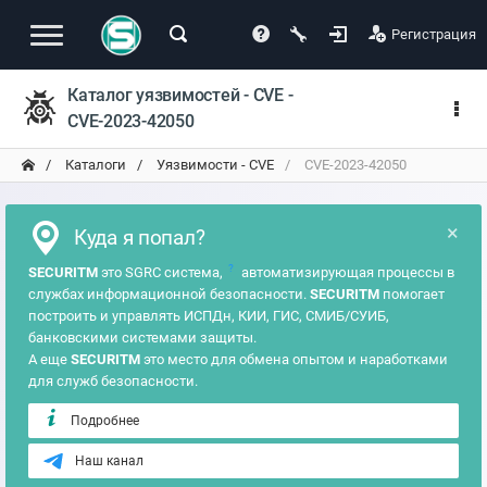
Регистрация
Каталог уязвимостей - CVE -
CVE-2023-42050
Каталоги
Уязвимости - CVE
CVE-2023-42050
×
Куда я попал?
?
SECURITM
это SGRC система,
автоматизирующая процессы в
службах информационной безопасности.
SECURITM
помогает
построить и управлять ИСПДн, КИИ, ГИС, СМИБ/СУИБ,
банковскими системами защиты.
А еще
SECURITM
это место для обмена опытом и наработками
для служб безопасности.
Подробнее
Наш канал