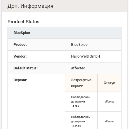
Доп. Информация
Product Status
BlueSpice
Product:
BlueSpice
Vendor:
Hallo Welt! GmbH
Default status:
affected
Версии:
Затронутые
Статус
версии
Наблюдалось
до версии
affected
4.3.2
Наблюдалось
до версии
affected
3.2.10