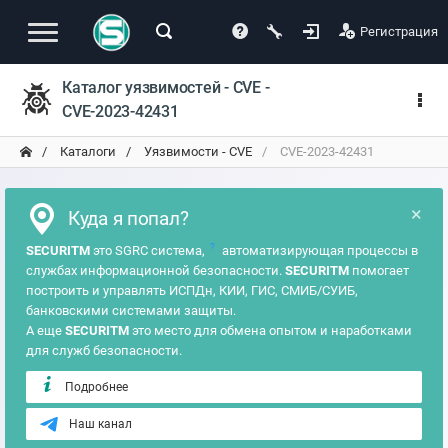
Регистрация
Каталог уязвимостей - CVE -
CVE-2023-42431
Каталоги
Уязвимости - CVE
CVE-2023-42431
×
Куда я попал?
?
SECURITM
это SGRC система,
автоматизирующая процессы в
службах информационной безопасности.
SECURITM
помогает
построить и управлять ИСПДн, КИИ, ГИС, СМИБ/СУИБ,
банковскими системами защиты.
А еще
SECURITM
это место для обмена опытом и наработками
для служб безопасности.
Подробнее
Наш канал