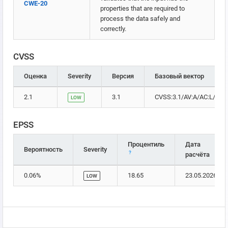
CWE-20
properties that are required to
process the data safely and
correctly.
CVSS
Оценка
Severity
Версия
Базовый вектор
2.1
3.1
CVSS:3.1/AV:A/AC:L/PR:H
LOW
EPSS
Процентиль
Дата
Вероятность
Severity
?
расчёта
0.06%
18.65
23.05.2026
LOW