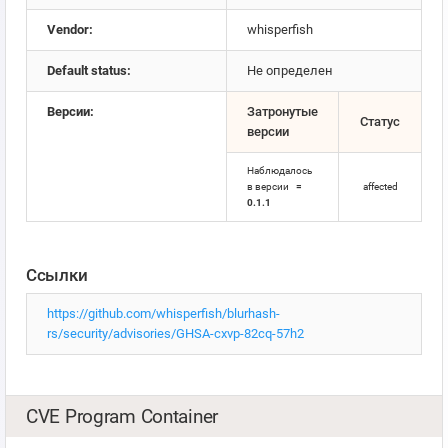
Vendor:
whisperfish
Default status:
Не определен
Версии:
Затронутые
Статус
версии
Наблюдалось
в версии
=
affected
0.1.1
Ссылки
https://github.com/whisperfish/blurhash-
rs/security/advisories/GHSA-cxvp-82cq-57h2
CVE Program Container