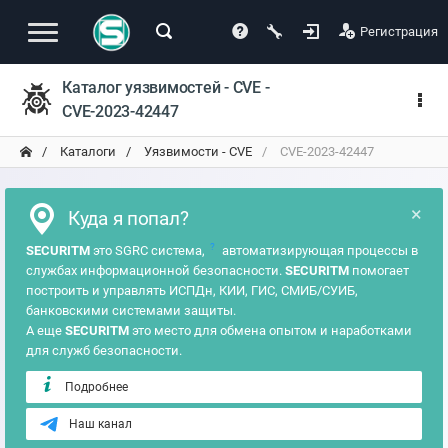
Регистрация
Каталог уязвимостей - CVE -
CVE-2023-42447
Каталоги
Уязвимости - CVE
CVE-2023-42447
×
Куда я попал?
?
SECURITM
это SGRC система,
автоматизирующая процессы в
службах информационной безопасности.
SECURITM
помогает
построить и управлять ИСПДн, КИИ, ГИС, СМИБ/СУИБ,
банковскими системами защиты.
А еще
SECURITM
это место для обмена опытом и наработками
для служб безопасности.
Подробнее
Наш канал