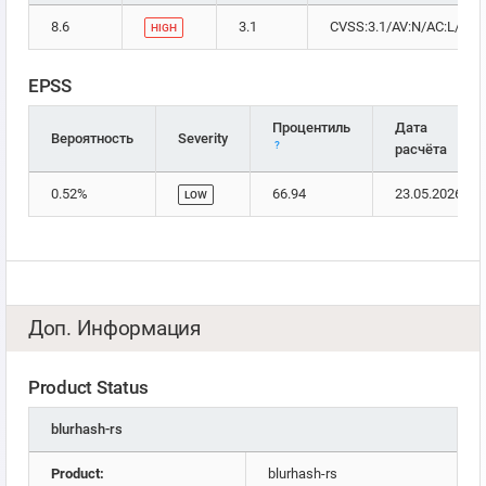
8.6
3.1
CVSS:3.1/AV:N/AC:L/PR:N
HIGH
EPSS
Процентиль
Дата
Вероятность
Severity
?
расчёта
0.52%
66.94
23.05.2026
LOW
Доп. Информация
Product Status
blurhash-rs
Product:
blurhash-rs