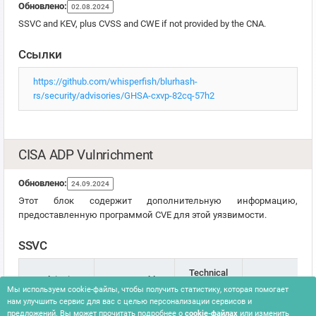
Обновлено:
02.08.2024
SSVC and KEV, plus CVSS and CWE if not provided by the CNA.
Ссылки
https://github.com/whisperfish/blurhash-
rs/security/advisories/GHSA-cxvp-82cq-57h2
CISA ADP Vulnrichment
Обновлено:
24.09.2024
Этот блок содержит дополнительную информацию,
предоставленную программой CVE для этой уязвимости.
SSVC
Technical
Exploitation
Automatable
Версия
Impact
Мы используем cookie-файлы, чтобы получить статистику, которая помогает
нам улучшить сервис для вас с целью персонализации сервисов и
предложений. Вы может прочитать подробнее о
cookie-файлах
или изменить
none
no
partial
2.0.3