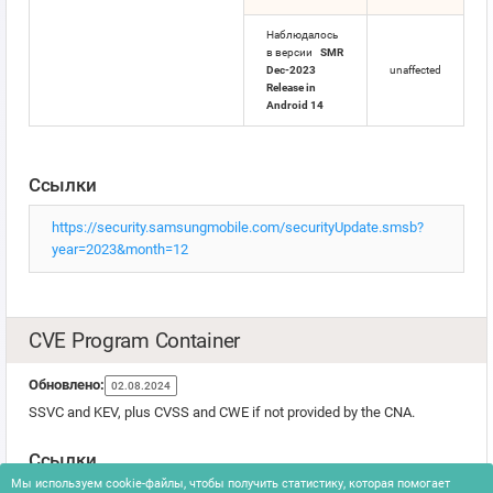
Наблюдалось
в версии
SMR
Dec-2023
unaffected
Release in
Android 14
Ссылки
https://security.samsungmobile.com/securityUpdate.smsb?
year=2023&month=12
CVE Program Container
Обновлено:
02.08.2024
SSVC and KEV, plus CVSS and CWE if not provided by the CNA.
Ссылки
Мы используем cookie-файлы, чтобы получить статистику, которая помогает