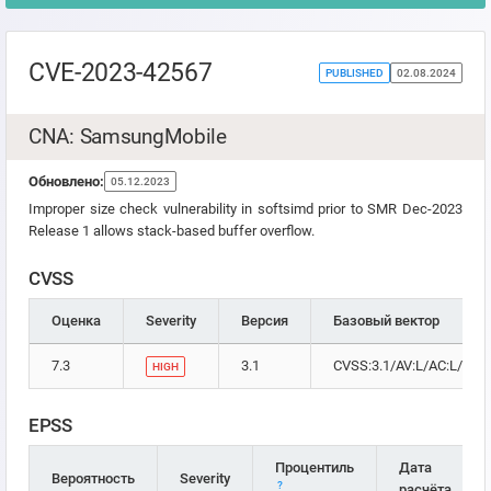
CVE-2023-42567
PUBLISHED
02.08.2024
CNA: SamsungMobile
Обновлено:
05.12.2023
Improper size check vulnerability in softsimd prior to SMR Dec-2023
Release 1 allows stack-based buffer overflow.
CVSS
Оценка
Severity
Версия
Базовый вектор
7.3
3.1
CVSS:3.1/AV:L/AC:L/PR:N
HIGH
EPSS
Процентиль
Дата
Вероятность
Severity
?
расчёта