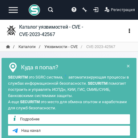
Регистрация
Каталог уязвимостей - CVE -
CVE-2023-42567
Каталоги
Уязвимости - CVE
CVE-2023-42567
×
Куда я попал?
?
SECURITM
это SGRC система,
автоматизирующая процессы в
службах информационной безопасности.
SECURITM
помогает
построить и управлять ИСПДн, КИИ, ГИС, СМИБ/СУИБ,
банковскими системами защиты.
А еще
SECURITM
это место для обмена опытом и наработками
для служб безопасности.
Подробнее
Наш канал