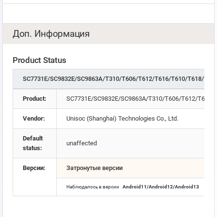
Доп. Информация
Product Status
SC7731E/SC9832E/SC9863A/T310/T606/T612/T616/T610/T618/T76
Product:
SC7731E/SC9832E/SC9863A/T310/T606/T612/T616/T
Vendor:
Unisoc (Shanghai) Technologies Co., Ltd.
Default
unaffected
status:
Версии:
Затронутые версии
Наблюдалось в версии
Android11/Android12/Android13