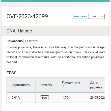
CVE-2023-42699
PUBLISHED
02.08.2024
CNA: Unisoc
Обновлено:
04.12.2023
In omacp service, there is a possible way to write permission usage
records of an app due to a missing permission check. This could lead
to local information disclosure with no additional execution privileges
needed
EPSS
Процентиль
Дата
Вероятность
Severity
?
расчёта
0.01%
1.70
23.05.2026
LOW