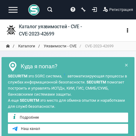
Регистрация
Каталог уязвимостей - CVE -
CVE-2023-42699
Каталоги
Уязвимости - CVE
CVE-2023-42699
×
Куда я попал?
?
SECURITM
это SGRC система,
автоматизирующая процессы в
службах информационной безопасности.
SECURITM
помогает
построить и управлять ИСПДн, КИИ, ГИС, СМИБ/СУИБ,
банковскими системами защиты.
А еще
SECURITM
это место для обмена опытом и наработками
для служб безопасности.
Подробнее
Наш канал