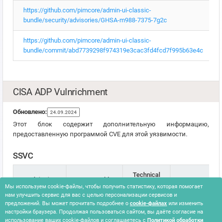
https://github.com/pimcore/admin-ui-classic-
bundle/security/advisories/GHSA-m988-7375-7g2c
https://github.com/pimcore/admin-ui-classic-
bundle/commit/abd7739298f974319e3cac3fd4fcd7f995b63e4c
CISA ADP Vulnrichment
Обновлено:
24.09.2024
Этот блок содержит дополнительную информацию,
предоставленную программой CVE для этой уязвимости.
SSVC
Technical
Exploitation
Automatable
Версия
Impact
Мы используем cookie-файлы, чтобы получить статистику, которая помогает
нам улучшить сервис для вас с целью персонализации сервисов и
предложений. Вы может прочитать подробнее о
cookie-файлах
или изменить
none
no
partial
2.0.3
настройки браузера. Продолжая пользоваться сайтом, вы даёте согласие на
использование ваших cookie-файлов и соглашаетесь с
Политикой обработки