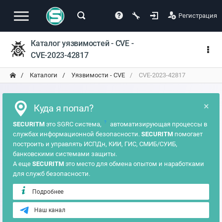
Регистрация
Каталог уязвимостей - CVE -
CVE-2023-42817
Каталоги
Уязвимости - CVE
CVE-2023-42817
×
Куда я попал?
?
SECURITM
это SGRC система,
автоматизирующая процессы в
службах информационной безопасности.
SECURITM
помогает
построить и управлять ИСПДн, КИИ, ГИС, СМИБ/СУИБ,
банковскими системами защиты.
А еще
SECURITM
это место для обмена опытом и наработками
для служб безопасности.
Подробнее
Наш канал