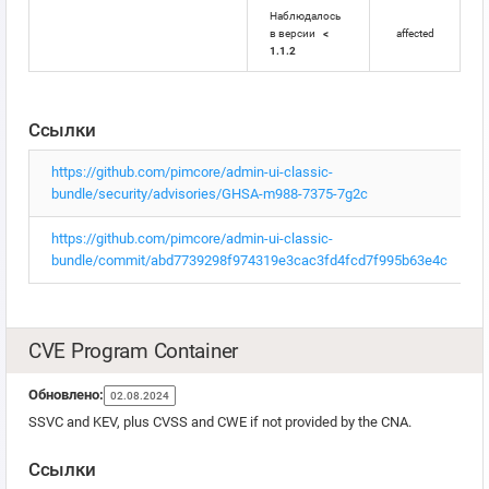
Наблюдалось
в версии
<
affected
1.1.2
Ссылки
https://github.com/pimcore/admin-ui-classic-
bundle/security/advisories/GHSA-m988-7375-7g2c
https://github.com/pimcore/admin-ui-classic-
bundle/commit/abd7739298f974319e3cac3fd4fcd7f995b63e4c
CVE Program Container
Обновлено:
02.08.2024
SSVC and KEV, plus CVSS and CWE if not provided by the CNA.
Ссылки