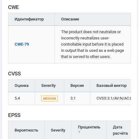
CWE
Идентификатор
Описание
The product does not neutralize or
incorrectly neutralizes user-
CWE-79
controllable input before it is placed
in output that is used as a web page
that is served to other users.
CVSS
Оценка
Severity
Версия
Базовый вектор
5.4
3.1
CVSS:3.1/AV:N/AC:L/PR:
MEDIUM
EPSS
Процентиль
Дата
Вероятность
Severity
?
расчёта