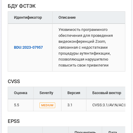
БДУ ФСТЭК
Идентификатор
Описание
Уязвимость программного
обеспечения для проведения
видеоконференций Zoom,
BDU:2023-07957
связанная с недостатками
процедуры аутентификации,
позволяющая нарушителю
повысить свои привилегии
CVSS
Оценка
Severity
Версия
Базовый вектор
5.5
3.1
CVSS:3.1/AV:N/AC:L/PR:
MEDIUM
EPSS
Процентиль
Дата