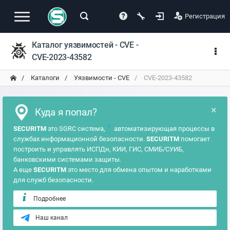
Регистрация
Каталог уязвимостей - CVE -
CVE-2023-43582
Каталоги
Уязвимости - CVE
CVE-2023-43582
×
Куда я попал?
?
SECURITM
это SGRC система,
автоматизирующая процессы в
службах информационной безопасности.
SECURITM
помогает
построить и управлять ИСПДн, КИИ, ГИС, СМИБ/СУИБ,
банковскими системами защиты.
А еще
SECURITM
это место для обмена опытом и наработками
для служб безопасности.
Подробнее
Наш канал