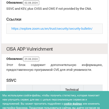
Обновлено:
02.08.2024
SSVC and KEV, plus CVSS and CWE if not provided by the CNA.
Ссылки
https://explore.zoom.us/en/trust/security/security-bulletin/
CISA ADP Vulnrichment
Обновлено:
29.08.2024
Этот блок содержит дополнительную информацию,
предоставленную программой CVE для этой уязвимости.
SSVC
Technical
Exploitation
Automatable
Версия
Impact
Мы используем cookie-файлы, чтобы получить статистику, которая помогает
нам улучшить сервис для вас с целью персонализации сервисов и
предложений. Вы может прочитать подробнее о
cookie-файлах
или изменить
none
no
partial
2.0.3
настройки браузера. Продолжая пользоваться сайтом, вы даёте согласие на