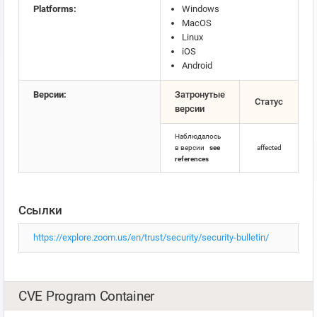
Platforms:
Windows
MacOS
Linux
iOS
Android
Версии:
Затронутые
Статус
версии
Наблюдалось
в версии
see
affected
references
Ссылки
https://explore.zoom.us/en/trust/security/security-bulletin/
CVE Program Container