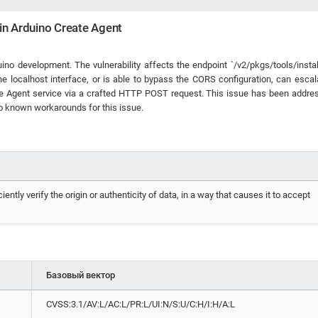
y in Arduino Create Agent
o development. The vulnerability affects the endpoint `/v2/pkgs/tools/instal
e localhost interface, or is able to bypass the CORS configuration, can escal
ate Agent service via a crafted HTTP POST request. This issue has been addre
no known workarounds for this issue.
ently verify the origin or authenticity of data, in a way that causes it to accept
Базовый вектор
CVSS:3.1/AV:L/AC:L/PR:L/UI:N/S:U/C:H/I:H/A:L