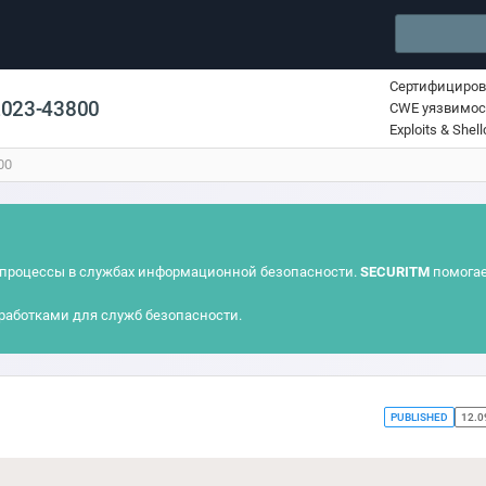
Сертифициро
2023-43800
CWE уязвимос
Exploits & Shel
00
процессы в службах информационной безопасности.
SECURITM
помогае
работками для служб безопасности.
PUBLISHED
12.0