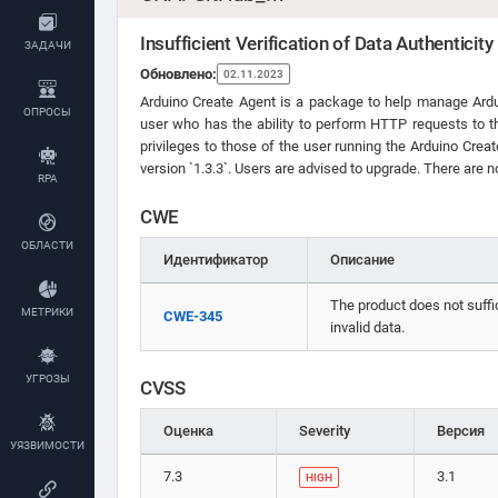
Insufficient Verification of Data Authenticit
ЗАДАЧИ
Обновлено:
02.11.2023
Arduino Create Agent is a package to help manage Arduin
ОПРОСЫ
user who has the ability to perform HTTP requests to th
privileges to those of the user running the Arduino Cre
version `1.3.3`. Users are advised to upgrade. There are 
RPA
CWE
ОБЛАСТИ
Идентификатор
Описание
The product does not suffici
МЕТРИКИ
CWE-345
invalid data.
УГРОЗЫ
CVSS
Оценка
Severity
Версия
УЯЗВИМОСТИ
7.3
3.1
HIGH