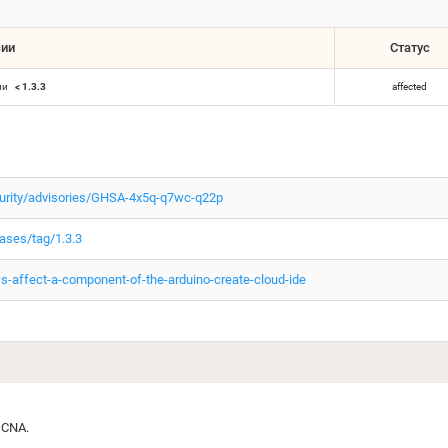
сии
Статус
ии
< 1.3.3
affected
ecurity/advisories/GHSA-4x5q-q7wc-q22p
eases/tag/1.3.3
-affect-a-component-of-the-arduino-create-cloud-ide
 CNA.