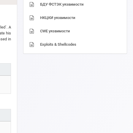
БДУ ФСТЭК уязвимости
НКЦКИ уязвимости
led`. A
CWE уязвимости
ate his
ssed in
Exploits & Shellcodes