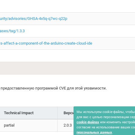
ecurity/advisories/GHSA-4x5q-q7wc-q22p
eases/tag/1.3.3
-affect-a-component-of-the-arduino-create-cloud-ide
предоставленную программой CVE для этой уязвимости.
Мы используем cookie-файлы, чтобы 
Technical Impact
Версия
Дата доступа
для вас с целью персонализации се
cookie-файлах
или изменить настрой
partial
2.0.3
12.09.2024
согласие на использование ваших co
персональных данных
.