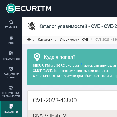
Каталог уязвимостей - CVE - CVE-
ГЛАВНАЯ
Каталоги
Уязвимости - CVE
CVE-2023-438
РИСКИ
Куда я попал?
ТРЕБОВАНИЯ
?
SECURITM
это SGRC система,
автоматизирующая 
СМИБ/СУИБ, банковскими системами защиты.
ЗАЩИТНЫЕ
А еще
SECURITM
это место для обмена опытом и на
МЕРЫ
ТЕХНИЧЕСКИЕ
УЯЗВИМОСТИ
CVE-2023-43800
КАТАЛОГИ
CNA: GitHub_M