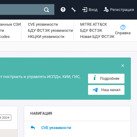
Вход
Регистрация
ванные СЗИ
CVE уязвимости
MITRE ATT&CK
ти
БДУ ФСТЭК уязвимости
БДУ ФСТЭК
Справка
lcodes
НКЦКИ уязвимости
Новая БДУ ФСТЭК
×
т построить и управлять ИСПДн, КИИ, ГИС,
Подробнее
Наш канал
НАВИГАЦИЯ
9.2024
CVE уязвимости