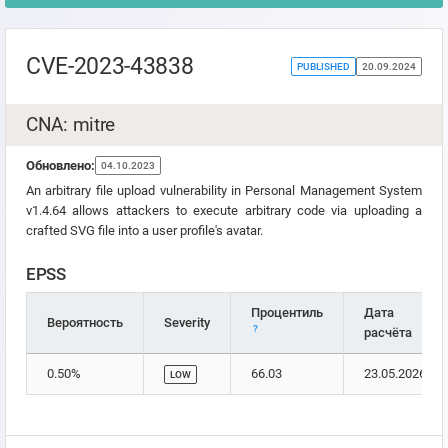
CVE-2023-43838
PUBLISHED
20.09.2024
CNA: mitre
Обновлено:
04.10.2023
An arbitrary file upload vulnerability in Personal Management System
v1.4.64 allows attackers to execute arbitrary code via uploading a
crafted SVG file into a user profile's avatar.
EPSS
Процентиль
Дата
Вероятность
Severity
?
расчёта
0.50%
66.03
23.05.2026
LOW