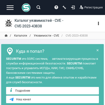
Регистрация
Каталог уязвимостей - CVE -
CVE-2023-43838
Каталоги
Уязвимости - CVE
CVE-2023-43838
×
Куда я попал?
?
SECURITM
это SGRC система,
автоматизирующая процессы в
службах информационной безопасности.
SECURITM
помогает
построить и управлять ИСПДн, КИИ, ГИС, СМИБ/СУИБ,
банковскими системами защиты.
А еще
SECURITM
это место для обмена опытом и наработками
для служб безопасности.
Подробнее
Наш канал