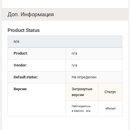
Доп. Информация
Product Status
n/a
Product:
n/a
Vendor:
n/a
Default status:
Не определен
Версии:
Затронутые
Статус
версии
Наблюдалось
affected
в версии
n/a