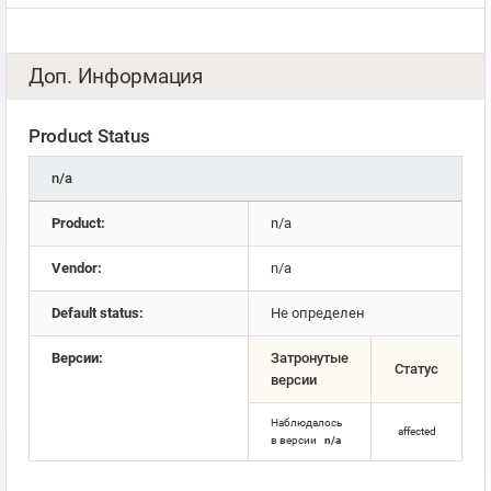
Доп. Информация
Product Status
n/a
Product:
n/a
Vendor:
n/a
Default status:
Не определен
Версии:
Затронутые
Статус
версии
Наблюдалось
affected
в версии
n/a