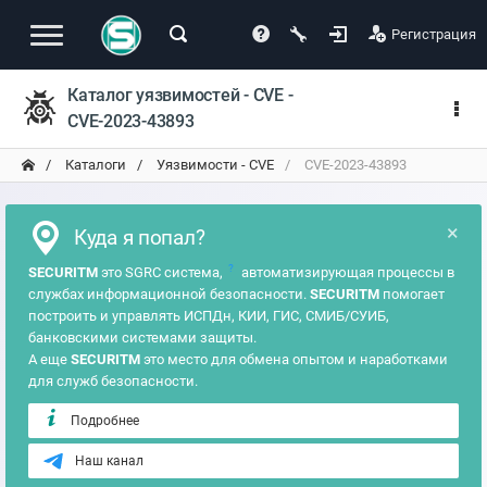
Регистрация
Каталог уязвимостей - CVE -
CVE-2023-43893
Каталоги
Уязвимости - CVE
CVE-2023-43893
×
Куда я попал?
?
SECURITM
это SGRC система,
автоматизирующая процессы в
службах информационной безопасности.
SECURITM
помогает
построить и управлять ИСПДн, КИИ, ГИС, СМИБ/СУИБ,
банковскими системами защиты.
А еще
SECURITM
это место для обмена опытом и наработками
для служб безопасности.
Подробнее
Наш канал