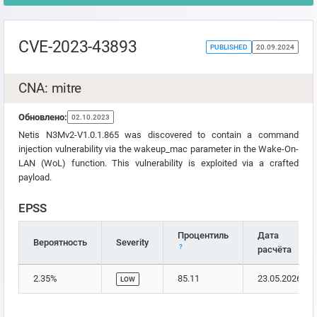
CVE-2023-43893
PUBLISHED
20.09.2024
CNA: mitre
Обновлено:
02.10.2023
Netis N3Mv2-V1.0.1.865 was discovered to contain a command
injection vulnerability via the wakeup_mac parameter in the Wake-On-
LAN (WoL) function. This vulnerability is exploited via a crafted
payload.
EPSS
Процентиль
Дата
Вероятность
Severity
?
расчёта
2.35%
85.11
23.05.2026
LOW