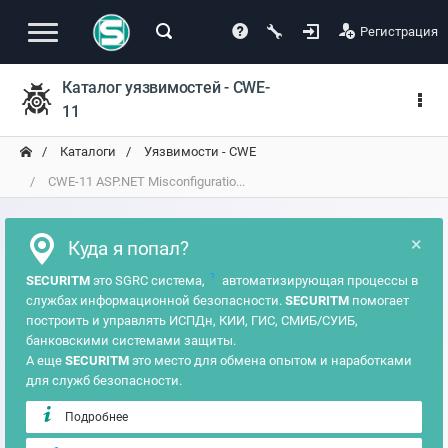
Регистрация
Каталог уязвимостей - CWE-
11
Каталоги
Уязвимости - CWE
CWE-11 ASP.NET Misconfiguratio...
×
Куда я попал?
?
SECURITM
это SGRC система,
автоматизирующая процессы в
службах информационной безопасности.
SECURITM
помогает
построить и управлять ИСПДн, КИИ, ГИС, СМИБ/СУИБ,
банковскими системами защиты.
А еще
SECURITM
это место для обмена опытом и наработками
для служб безопасности.
Подробнее