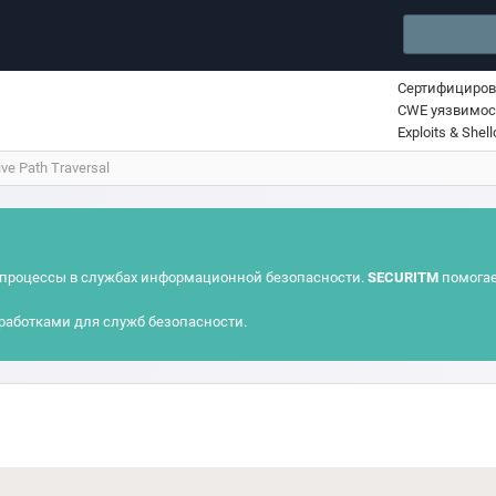
Сертифициро
CWE уязвимос
Exploits & Shel
ve Path Traversal
процессы в службах информационной безопасности.
SECURITM
помогае
работками для служб безопасности.