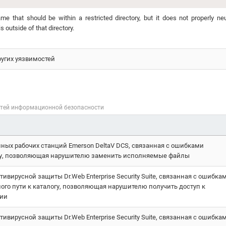
e that should be within a restricted directory, but it does not properly neu
s outside of that directory.
ругих уязвимостей
стей информационной безопасности
ых рабочих станций Emerson DeltaV DCS, связанная с ошибками
огу, позволяющая нарушителю заменить исполняемые файлы
ивирусной защиты Dr.Web Enterprise Security Suite, связанная с ошибка
ного пути к каталогу, позволяющая нарушителю получить доступ к
ии
ивирусной защиты Dr.Web Enterprise Security Suite, связанная с ошибка