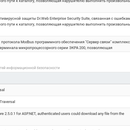
ного пути к каталогу, позволяющая нарушителю выполнить произвольн
ивирусной защиты Dr.Web Enterprise Security Suite, связанная с ошибка
ного пути к каталогу, позволяющая нарушителю выполнить произвольн
 протокола Modbus программного обеспечения "Сервер связи" комплек
ерминала микропроцессорного серии ЭКРА 200, позволяющая
 произвольную команду
 механизма обработки .NPK-файлов операционной системы RouterOS
стей информационной безопасности
Tik, позволяющая нарушителю создавать произвольные каталоги и
й shell-код
х систем Junos OS маршрутизаторов серии NFX150, EX9200 with NG-RE,
sal
-RE и QFX10K with NG-RE, связанная с неверным ограничением имени пут
м доступом, позволяющая нарушителю получи...
Traversal
g-cloud-config-server сервера Spring Cloud Config, позволяющая нарушит
e 2.5.0.1 for ASP.NET, authenticated users could download any file from the
щищаемой информации