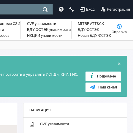
Вход
Регистрация
ванные СЗИ
CVE уязвимости
MITRE ATT&CK
ти
БДУ ФСТЭК уязвимости
БДУ ФСТЭК
Справка
lcodes
НКЦКИ уязвимости
Новая БДУ ФСТЭК
×
т построить и управлять ИСПДн, КИИ, ГИС,
Подробнее
Наш канал
НАВИГАЦИЯ
CVE уязвимости