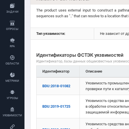
The product uses external input to construct a pathnam
ЗАДАЧИ
sequences such as ".." that can resolve to a location that i
ОПРОСЫ
Тип уязвимости:
Не зависит от д
RPA
Идентификаторы ФСТЭК уязвимостей
Идентификатор, базы данных общеизвестных уязвимо
ОБЛАСТИ
Идентификатор
Описание
МЕТРИКИ
Уязвимость промышленн
BDU:2018-01082
проверки пути к катал
УГРОЗЫ
Уязвимость средства ант
BDU:2019-01725
в обработке относитель
защищаемой информац
УЯЗВИМОСТИ
Уязвимость средства ант