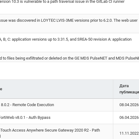
фигурации посредника обработки данных Cisco Nexus Data Broker,
rsion 10.3 is vulnerable to a path traversal issue in the GitLab CI runner
лю перезаписать произвольные файлы
ансировки трафика FortiWAN, связанная с ошибками при обработке
issue was discovered in LOYTEC LVIS-3ME versions prior to 6.2.0. The web user
каталогу, позволяющая нарушителю оказать воздействие на
елостность и доступность защищаемой информации
 B, C: application versions up to 3.31.5, and SREA-50 revision A: application
лансировки трафика с интегрированным сервисом WEB-безопасности и
iWAN, связанная с ошибками в обработке относительного пути к каталог
ю обойти процесс аутентификации и удалить произвол...
ad to files being exfiltrated or deleted on the GE MDS PulseNET and MDS Pulse
функций на основе технологии AJAX motor_load_more(),
, motor_quick_view() и motor_project_quick_view() темы Motor - Cars, Parts,
ice-tar_scm
 Accessories WooCommerce Store системы управления с...
Дата
е
outfilename parameter allows to write files outside of package directory
публикаци
esystem.renamer() бинарной программы чтения новостей SABnzbd,
 обработке относительного пути к каталогу, позволяющая нарушителю
nerability in Attachment Uploader in Synology Calendar before 2.2.2-0532 allows
 8.0.2 - Remote Code Execution
08.04.2026
 целостность данных
FortiWeb v8.0.1 - Auth Bypass
06.04.2026
vcav-bootstrap-service программного обеспечения управления виртуальн
3.1, 13.3.0, 13.3.1, and R5 is vulnerable due to improper path validation which m
 vCenter Server, позволяющая нарушителю прочитать локальные файлы
Touch Access Anywhere Secure Gateway 2020 R2 - Path
ановлено уязвимое ПО, а также осуществить подд...
11.11.2022
l