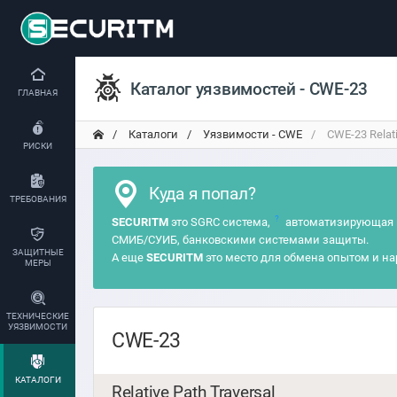
Каталог уязвимостей - CWE-23
ГЛАВНАЯ
Каталоги
Уязвимости - CWE
CWE-23 Relati
РИСКИ
Куда я попал?
ТРЕБОВАНИЯ
?
SECURITM
это SGRC система,
автоматизирующая 
СМИБ/СУИБ, банковскими системами защиты.
ЗАЩИТНЫЕ
А еще
SECURITM
это место для обмена опытом и на
МЕРЫ
ТЕХНИЧЕСКИЕ
УЯЗВИМОСТИ
CWE-23
КАТАЛОГИ
Relative Path Traversal