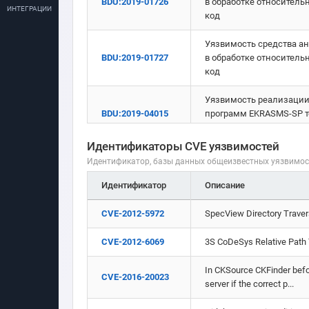
BDU:2019-01726
в обработке относитель
ИНТЕГРАЦИИ
код
Уязвимость средства ант
BDU:2019-01727
в обработке относитель
код
Уязвимость реализации
BDU:2019-04015
программ EKRASMS-SP т
нарушителю выполнить
Идентификаторы CVE уязвимостей
Уязвимость реализации
Идентификатор, базы данных общеизвестных уязвимо
BDU:2019-04627
маршрутизаторов Mikro
выполнить произвольны
Идентификатор
Описание
Уязвимость операционны
CVE-2012-5972
SpecView Directory Traver
BDU:2019-04783
with NG-RE, PTX with NG
каталогу с ограниченны
CVE-2012-6069
3S CoDeSys Relative Path 
Уязвимость модуля sprin
In CKSource CKFinder befor
BDU:2020-04463
CVE-2016-20023
получить доступ к за
server if the correct p...