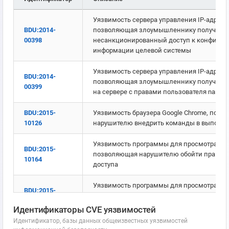
Уязвимость сервера управления IP-адреса
BDU:2014-
позволяющая злоумышленнику получить
00398
несанкционированный доступ к конфиде
информации целевой системы
Уязвимость сервера управления IP-адреса
BDU:2014-
позволяющая злоумышленнику получить 
00399
на сервере с правами пользователя names
BDU:2015-
Уязвимость браузера Google Chrome, поз
10126
нарушителю внедрить команды в выполн
Уязвимость программы для просмотра текс
BDU:2015-
позволяющая нарушителю обойти правила
10164
доступа
Уязвимость программы для просмотра текс
BDU:2015-
позволяющая нарушителю обойти правила
10165
доступа
Идентификаторы CVE уязвимостей
Идентификатор, базы данных общеизвестных уязвимостей
Уязвимость программы для просмотра текс