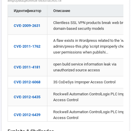
информационной безопасности
BDU:2015-
позволяющая нарушителю обойти правила
10166
доступа
Идентификатор
Описание
Уязвимость программы для просмотра текс
Clientless SSL VPN products break web brows
BDU:2015-
CVE-2009-2631
позволяющая нарушителю обойти правила
domain-based security models
10167
доступа
A flaw exists in Wordpress related to the 'wp-
Уязвимость программы для просмотра текс
CVE-2011-1762
admin/press-this.php 'script improperly checki
BDU:2015-
позволяющая нарушителю обойти правила
user permissions when publishi...
10168
доступа
open build service information leak via
CVE-2011-4181
Уязвимость программы для просмотра текс
unauthorized source access
BDU:2015-
позволяющая нарушителю обойти правила
10169
доступа
CVE-2012-6068
3S CoDeSys Improper Access Control
Уязвимость программы для просмотра текс
Rockwell Automation ControlLogix PLC Improp
BDU:2015-
CVE-2012-6435
позволяющая нарушителю обойти правила
Access Control
10170
доступа
Rockwell Automation ControlLogix PLC Improp
CVE-2012-6439
Уязвимость программы для просмотра текс
Access Control
BDU:2015-
позволяющая нарушителю обойти правила
10171
доступа
Rockwell Automation ControlLogix PLC Improp