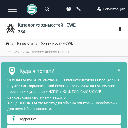
Регистрация
Каталог уязвимостей - CWE-
284
Каталоги
Уязвимости - CWE
CWE-284 Improper Access Contro...
×
Куда я попал?
?
SECURITM
это SGRC система,
автоматизирующая процессы в
службах информационной безопасности.
SECURITM
помогает
построить и управлять ИСПДн, КИИ, ГИС, СМИБ/СУИБ,
банковскими системами защиты.
А еще
SECURITM
это место для обмена опытом и наработками
для служб безопасности.
Подробнее