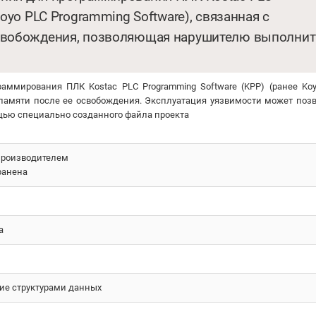
oyo PLC Programming Software), связанная с
освобождения, позволяющая нарушителю выполнит
аммирования ПЛК Kostac PLC Programming Software (KPP) (ранее Ko
 памяти после ее освобождения. Эксплуатация уязвимости может поз
ью специально созданного файла проекта
производителем
ранена
а
е структурами данных