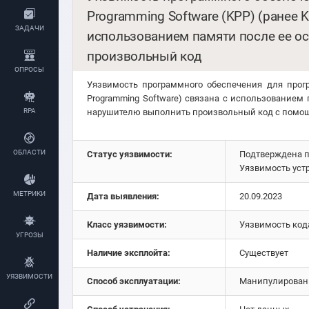
Programming Software (KPP) (ранее K
ЗАДАЧИ
использованием памяти после ее 
произвольный код
ОПРОСЫ
Уязвимость программного обеспечения для прогр
Programming Software) связана с использованием
нарушителю выполнить произвольный код с помощ
RPA
ОБЛАСТИ
Статус уязвимости:
Подтверждена 
Уязвимость уст
МЕТРИКИ
Дата выявления:
20.09.2023
Класс уязвимости:
Уязвимость код
УГРОЗЫ
Наличие эксплойта:
Существует
УЯЗВИМОСТИ
Способ эксплуатации:
Манипулировани