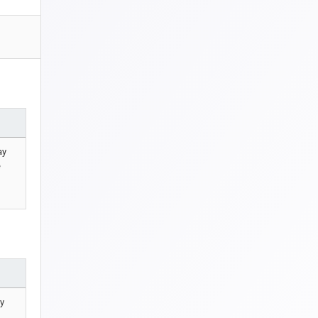
ay
e
ay