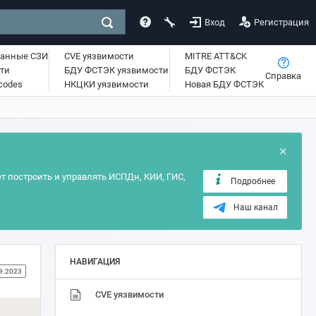
Вход
Регистрация
ванные СЗИ
CVE уязвимости
MITRE ATT&CK
ти
БДУ ФСТЭК уязвимости
БДУ ФСТЭК
Справка
lcodes
НКЦКИ уязвимости
Новая БДУ ФСТЭК
×
т построить и управлять ИСПДн, КИИ, ГИС,
Подробнее
Наш канал
НАВИГАЦИЯ
9.2023
CVE уязвимости