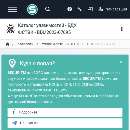
Регистрация
Каталог уязвимостей - БДУ
ФСТЭК - BDU:2023-07695
Каталоги
Уязвимости - ФСТЭК
BDU:2023-07695
×
Куда я попал?
?
SECURITM
это SGRC система,
автоматизирующая процессы в
службах информационной безопасности.
SECURITM
помогает
построить и управлять ИСПДн, КИИ, ГИС, СМИБ/СУИБ,
банковскими системами защиты.
А еще
SECURITM
это место для обмена опытом и наработками
для служб безопасности.
Подробнее
Наш канал