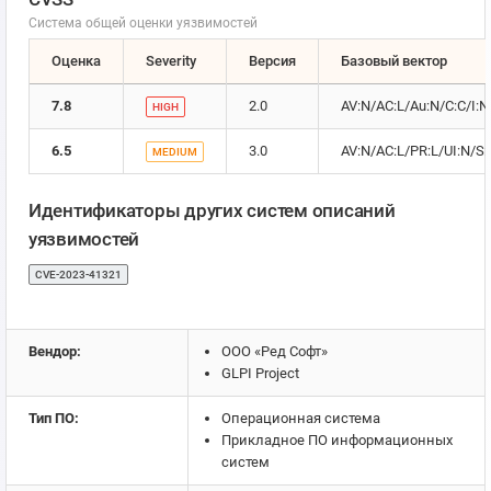
Система общей оценки уязвимостей
Оценка
Severity
Версия
Базовый вектор
7.8
2.0
AV:N/AC:L/Au:N/C:C/I:N
HIGH
6.5
3.0
AV:N/AC:L/PR:L/UI:N/S:
MEDIUM
Идентификаторы других систем описаний
уязвимостей
CVE-2023-41321
Вендор:
ООО «Ред Софт»
GLPI Project
Тип ПО:
Операционная система
Прикладное ПО информационных
систем