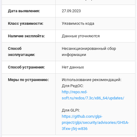
Дата выявления:
27.09.2023
Класс уязвимости:
Уязвимость кода
Наличие эксплойта:
Данные уточняются
Способ
Несанкционированный сбор
эксплуатации:
информации
Способ устранения:
Нет данных
Меры по устранению:
Использование рекомендаций:
Для РедОС:
http://repo.red-
soft.ru/redos/7.3c/x86_64/updates/
Для GLPI:
https://github.com/glpi-
project/glpi/security/advisories/GHSA-
3fxw-j5rj-w836