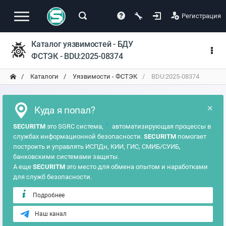
Регистрация
Каталог уязвимостей - БДУ
ФСТЭК - BDU:2025-08374
Каталоги
Уязвимости - ФСТЭК
BDU:2025-08374
×
Куда я попал?
?
SECURITM
это SGRC система,
автоматизирующая процессы в
службах информационной безопасности.
SECURITM
помогает
построить и управлять ИСПДн, КИИ, ГИС, СМИБ/СУИБ,
банковскими системами защиты.
А еще
SECURITM
это место для обмена опытом и наработками
для служб безопасности.
Подробнее
Наш канал