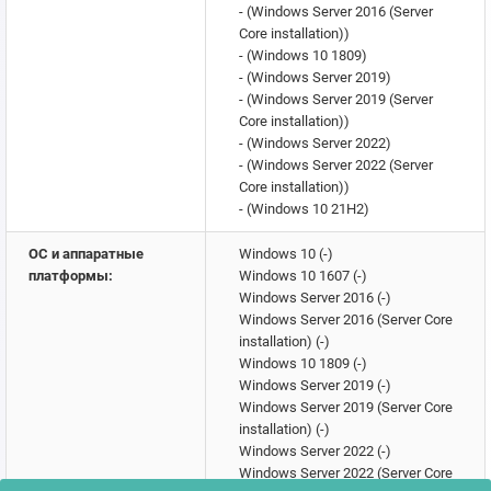
- (Windows Server 2016 (Server
Core installation))
- (Windows 10 1809)
- (Windows Server 2019)
- (Windows Server 2019 (Server
Core installation))
- (Windows Server 2022)
- (Windows Server 2022 (Server
Core installation))
- (Windows 10 21H2)
- (Windows 11 22H2)
- (Windows 10 22H2)
ОС и аппаратные
Windows 10 (-)
- (Windows 11 23H2)
платформы:
Windows 10 1607 (-)
- (Windows Server 2022, 23H2
Windows Server 2016 (-)
Edition (Server Core installation))
Windows Server 2016 (Server Core
- (Windows 11 24H2)
installation) (-)
- (Windows Server 2025)
Windows 10 1809 (-)
- (Windows Server 2025 (Server
Windows Server 2019 (-)
Core installation))
Windows Server 2019 (Server Core
installation) (-)
Windows Server 2022 (-)
Windows Server 2022 (Server Core